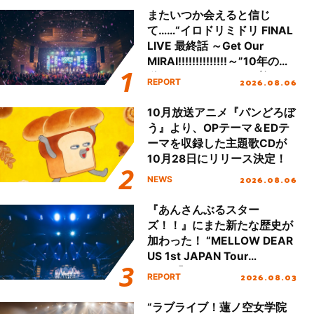
またいつか会えると信じ
て……“イロドリミドリ FINAL
LIVE 最終話 ～Get Our
MIRAI!!!!!!!!!!!!!!～”10年の活
動を経てファイナルを迎える
2026.08.06
REPORT
本公演をレポート
10月放送アニメ『パンどろぼ
う』より、OPテーマ＆EDテ
ーマを収録した主題歌CDが
10月28日にリリース決定！
2026.08.06
NEWS
『あんさんぶるスター
ズ！！』にまた新たな歴史が
加わった！ “MELLOW DEAR
US 1st JAPAN Tour
Final「NICE to meet YOU
2026.08.03
REPORT
!!」Dear 横浜BUNTAI”をレポ
ート!!
“ラブライブ！蓮ノ空女学院