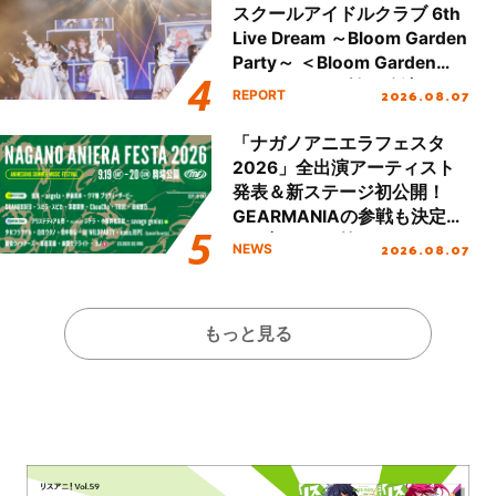
スクールアイドルクラブ 6th
Live Dream ～Bloom Garden
Party～ ＜Bloom Garden
Party Stage／埼玉公演＞”
2026.08.07
REPORT
Day.1レポート！
「ナガノアニエラフェスタ
2026」全出演アーティスト
発表＆新ステージ初公開！
GEARMANIAの参戦も決定
し、初となる第3ステージの
2026.08.07
NEWS
全貌が明らかに！
もっと見る