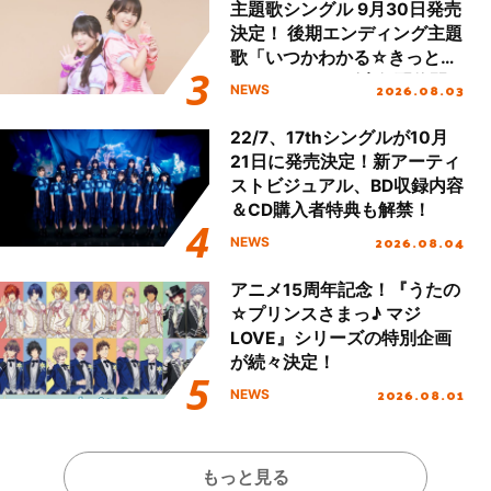
主題歌シングル 9月30日発売
決定！ 後期エンディング主題
歌「いつかわかる☆きっとあ
える」TVサイズ先行配信開
2026.08.03
NEWS
始！
22/7、17thシングルが10月
21日に発売決定！新アーティ
ストビジュアル、BD収録内容
＆CD購入者特典も解禁！
2026.08.04
NEWS
アニメ15周年記念！『うたの
☆プリンスさまっ♪ マジ
LOVE』シリーズの特別企画
が続々決定！
2026.08.01
NEWS
もっと見る