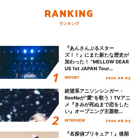
RANKING
ランキング
『あんさんぶるスター
ズ！！』にまた新たな歴史が
加わった！ “MELLOW DEAR
US 1st JAPAN Tour
Final「NICE to meet YOU
2026.08.03
REPORT
!!」Dear 横浜BUNTAI”をレポ
ート!!
絶望系アニソンシンガー・
ReoNaが“愛”を歌う！TVアニ
メ『きみが死ぬまで恋をした
い』オープニング主題歌
「Amore」インタビュー
2026.08.03
INTERVIEW
『名探偵プリキュア！』後期