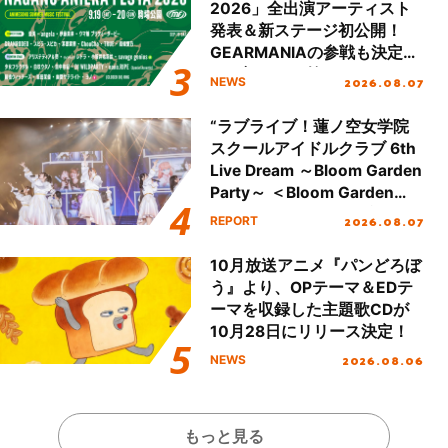
2026」全出演アーティスト
発表＆新ステージ初公開！
GEARMANIAの参戦も決定
し、初となる第3ステージの
2026.08.07
NEWS
全貌が明らかに！
“ラブライブ！蓮ノ空女学院
スクールアイドルクラブ 6th
Live Dream ～Bloom Garden
Party～ ＜Bloom Garden
Party Stage／埼玉公演＞”
2026.08.07
REPORT
Day.1レポート！
10月放送アニメ『パンどろぼ
う』より、OPテーマ＆EDテ
ーマを収録した主題歌CDが
10月28日にリリース決定！
2026.08.06
NEWS
もっと見る