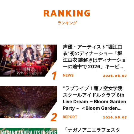
RANKING
ランキング
声優・アーティスト“堀江由
衣”初のディナーショー「堀
江由衣 謎解きはディナーショ
ーの途中で 2026」キービジ
ュアル＆グッズラインナップ
2026.08.07
NEWS
が公開！
“ラブライブ！蓮ノ空女学院
スクールアイドルクラブ 6th
Live Dream ～Bloom Garden
Party～ ＜Bloom Garden
Party Stage／埼玉公演＞”
2026.08.07
REPORT
Day.2レポート！
「ナガノアニエラフェスタ