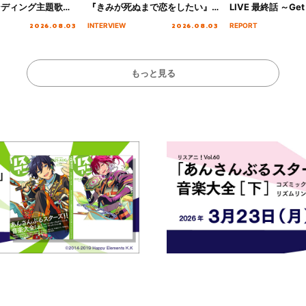
ンディング主題歌
『きみが死ぬまで恋をしたい』
LIVE 最終話 ～Get 
る☆きっとあえ
オープニング主題歌「Amore」
MIRAI!!!!!!!!!!!
2026.08.03
2026.08.03
INTERVIEW
REPORT
ズ先行配信開始！
インタビュー
を経てファイナル
演をレポート
もっと見る