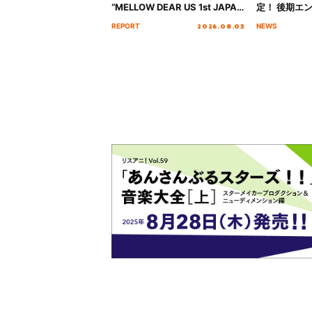
“MELLOW DEAR US 1st JAPAN
定！ 後期エ
Tour Final「NICE to meet YOU
「いつかわか
2026.08.03
REPORT
NEWS
!!」Dear 横浜BUNTAI”をレポー
る」TVサイ
ト!!