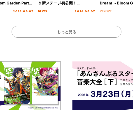
om Garden Party
＆新ステージ初公開！
Dream ～Bloom Ga
arden Party
GEARMANIAの参戦も決定し、
～ ＜Bloom Garde
2026.08.07
2026.08.07
NEWS
REPORT
公演＞” Day.2レポ
初となる第3ステージの全貌が明
Stage／埼玉公演＞”
らかに！
ート！
もっと見る