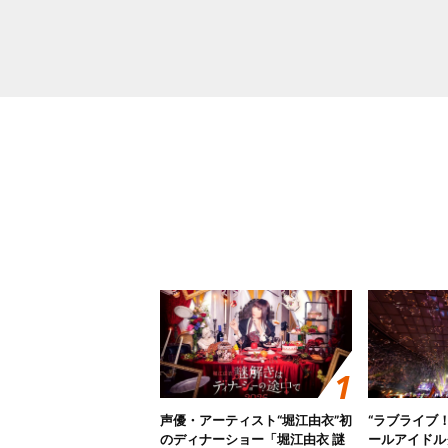
声優・アーティスト“堀江由衣”初
“ラブライブ
のディナーショー「堀江由衣 謎
ールアイドルクラ