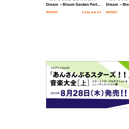
Dream ～Bloom Garden Party
Dream ～Blo
～ ＜Bloom Garden Party
～ ＜Bloom G
2026.08.07
REPORT
REPORT
Stage／埼玉公演＞” Day.2レポ
Stage／埼玉
ート！
ート！