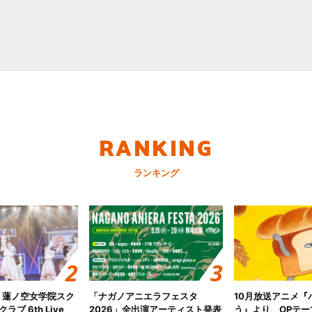
RANKING
ランキング
！蓮ノ空女学院スク
「ナガノアニエラフェスタ
10月放送アニメ『
ブ 6th Live
2026」全出演アーティスト発表
う』より、OPテー