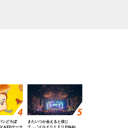
パンどろぼ
またいつか会えると信じ
マ＆EDテーマ
て……“イロドリミドリ FINAL