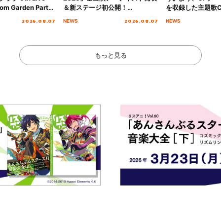
om Garden Party
＆新ステージ初公開！
を収録した主題歌C
arden Party
GEARMANIAの参戦も決定し、
日にリリース決定
2026.08.07
2026.08.07
NEWS
NEWS
公演＞” Day.1レポ
初となる第3ステージの全貌が明
らかに！
もっと見る