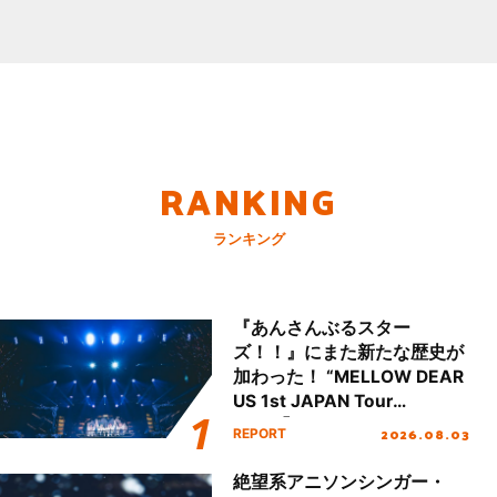
RANKING
ランキング
『あんさんぶるスター
ズ！！』にまた新たな歴史が
加わった！ “MELLOW DEAR
US 1st JAPAN Tour
Final「NICE to meet YOU
2026.08.03
REPORT
!!」Dear 横浜BUNTAI”をレポ
ート!!
絶望系アニソンシンガー・