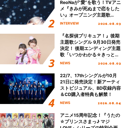
ReoNaが“愛”を歌う！TVアニ
メ『きみが死ぬまで恋をした
い』オープニング主題歌
「Amore」インタビュー
2026.08.03
INTERVIEW
『名探偵プリキュア！』後期
主題歌シングル 9月30日発売
決定！ 後期エンディング主題
歌「いつかわかる☆きっとあ
える」TVサイズ先行配信開
2026.08.03
NEWS
始！
22/7、17thシングルが10月
21日に発売決定！新アーティ
ストビジュアル、BD収録内容
＆CD購入者特典も解禁！
2026.08.04
NEWS
アニメ15周年記念！『うたの
☆プリンスさまっ♪ マジ
LOVE』シリーズの特別企画