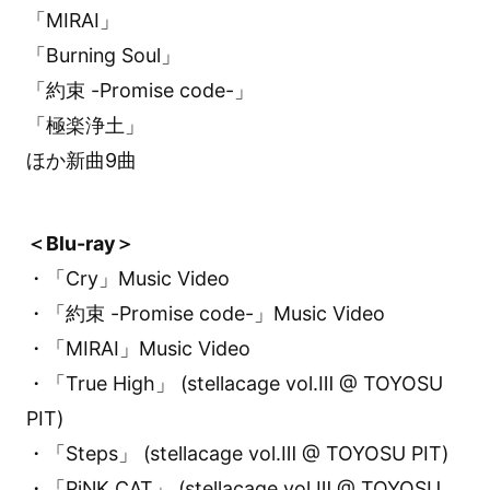
「MIRAI」
「Burning Soul」
「約束 -Promise code-」
「極楽浄土」
ほか新曲9曲
＜Blu-ray＞
・「Cry」Music Video
・「約束 -Promise code-」Music Video
・「MIRAI」Music Video
・「True High」 (stellacage vol.Ⅲ @ TOYOSU
PIT)
・「Steps」 (stellacage vol.Ⅲ @ TOYOSU PIT)
・「PiNK CAT」 (stellacage vol.Ⅲ @ TOYOSU