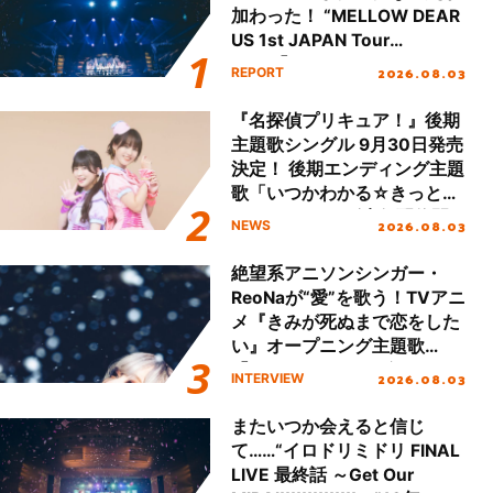
加わった！ “MELLOW DEAR
US 1st JAPAN Tour
Final「NICE to meet YOU
2026.08.03
REPORT
!!」Dear 横浜BUNTAI”をレポ
ート!!
『名探偵プリキュア！』後期
主題歌シングル 9月30日発売
決定！ 後期エンディング主題
歌「いつかわかる☆きっとあ
える」TVサイズ先行配信開
2026.08.03
NEWS
始！
絶望系アニソンシンガー・
ReoNaが“愛”を歌う！TVアニ
メ『きみが死ぬまで恋をした
い』オープニング主題歌
「Amore」インタビュー
2026.08.03
INTERVIEW
またいつか会えると信じ
て……“イロドリミドリ FINAL
LIVE 最終話 ～Get Our