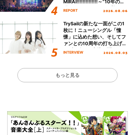
MIRAI!!!!!!!!!!!!!!～”10年の活
動を経てファイナルを迎える
2026.08.06
REPORT
本公演をレポート
TrySailの新たな一面がこの1
枚に！ニューシングル「憧
憬」に込めた想い、そしてフ
ァンとの10周年の打ち上げラ
イブを終えた心境を聞いた。
2026.08.05
INTERVIEW
もっと見る