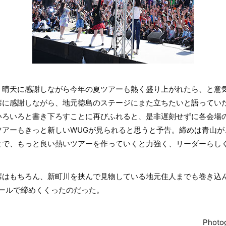
、晴天に感謝しながら今年の夏ツアーも熱く盛り上がれたら、と意
に感謝しながら、地元徳島のステージにまた立ちたいと語っていた
いろいろと書き下ろすことに再びふれると、是非遅刻せずに各会場
ツアーもきっと新しいWUGが見られると思うと予告。締めは青山が
とで、もっと良い熱いツアーを作っていくと力強く、リーダーらし
席はもちろん、新町川を挟んで見物している地元住人までも巻き込
ls!」コールで締めくくったのだった。
Phot