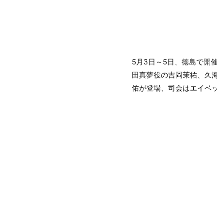
5月3日～5日、徳島で開催中
田真夢役の吉岡茉祐、久
佑が登場、司会はエイベ