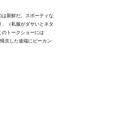
のは新鮮だ。スポーティな
り、（私服がダサいとネタ
このトークショーには
に帰京した途端にピーカン