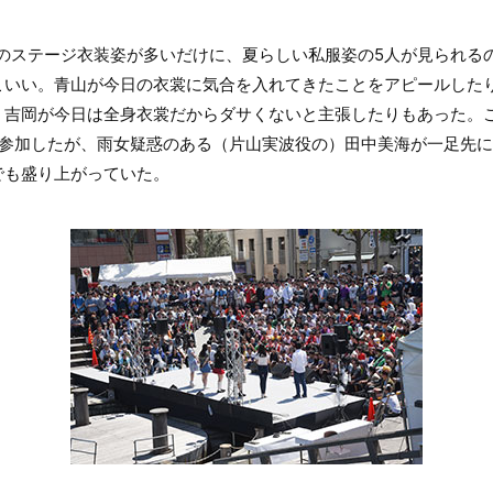
Gのステージ衣装姿が多いだけに、夏らしい私服姿の5人が見られる
こいい。青山が今日の衣裳に気合を入れてきたことをアピールした
）吉岡が今日は全身衣裳だからダサくないと主張したりもあった。
が参加したが、雨女疑惑のある（片山実波役の）田中美海が一足先
でも盛り上がっていた。