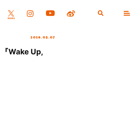
2016.05.07
ake Up,
ト