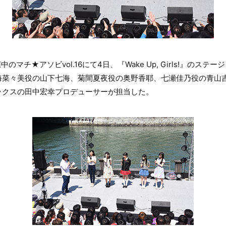
のマチ★アソビvol.16にて4日、『Wake Up, Girls!』のステ
海菜々美役の山下七海、菊間夏夜役の奥野香耶、七瀬佳乃役の青山
ックスの田中宏幸プロデューサーが担当した。