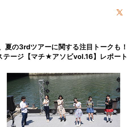
夏の3rdツアーに関する注目トークも！『W
ークステージ【マチ★アソビvol.16】レポー