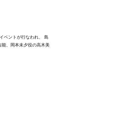
ージイベントが行なわれ、 島
吉能、岡本未夕役の高木美