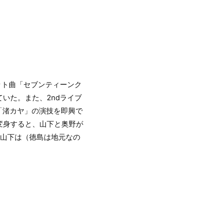
ット曲「セブンティーンク
いた。また、2ndライブ
格の「渚カヤ」の演技を即興で
変身すると、山下と奥野が
る山下は（徳島は地元なの