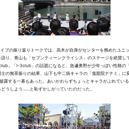
ライブの振り返りトークでは、高木が自身がセンターを務めたユニ
語り、青山も「セブンティーンクライシス」のステージを絶賛して
 club」「I-3club」の話題になると、急遽奥野が少年っぽい性
同士の無茶振りの結果、山下も中二病キャラの「鬼龍院ナナミ」に
を披露する一幕もあった。あいかわらずちょっとキャラがぶれてい
らどうしよう……と恥ずかしがっていたのだった。