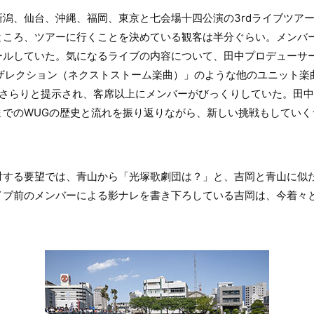
潟、仙台、沖縄、福岡、東京と七会場十四公演の3rdライブツアー
ところ、ツアーに行くことを決めている観客は半分ぐらい。メンバ
ールしていた。気になるライブの内容について、田中プロデューサ
や「レザレクション（ネクストストーム楽曲）」のような他のユニット
がさらりと提示され、客席以上にメンバーがびっくりしていた。田
までのWUGの歴史と流れを振り返りながら、新しい挑戦もしていく
対する要望では、青山から「光塚歌劇団は？」と、吉岡と青山に似
イブ前のメンバーによる影ナレを書き下ろしている吉岡は、今着々