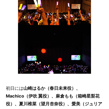
初日には
山崎はるか（春日未来役）、
Machico（伊吹 翼役）、麻倉もも（箱崎星梨花
役）、夏川椎菜（望月杏奈役）、愛美（ジュリア