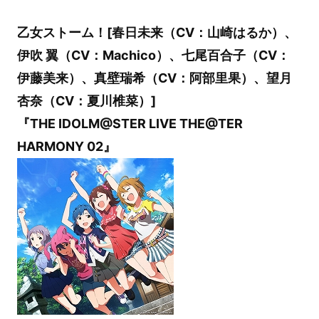
乙女ストーム！[春日未来（CV：山崎はるか）、
伊吹 翼（CV：Machico）、七尾百合子（CV：
伊藤美来）、真壁瑞希（CV：阿部里果）、望月
杏奈（CV：夏川椎菜）]
『THE IDOLM@STER LIVE THE@TER
HARMONY 02』