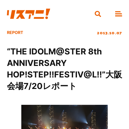
2013.10.07
REPORT
“THE IDOLM@STER 8th
ANNIVERSARY
HOP!STEP!!FESTIV@L!!”大阪
会場7/20レポート