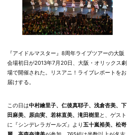
『アイドルマスター』8周年ライブツアーの大阪
会場初日が2013年7月20日、大阪・オリックス劇
場で開催された。リスアニ！ライブレポートをお
届けする。
この日は
中村繪里子、仁後真耶子、浅倉杏美、下
田麻美、原由実、若林直美、滝田樹里
と、ゲスト
に『シンデレラガールズ』より
五十嵐裕美、松嵜
麗、高森奈津美
が参加。765組は半数以上が名古