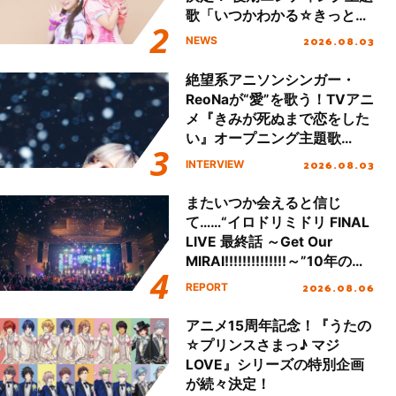
歌「いつかわかる☆きっとあ
える」TVサイズ先行配信開
2026.08.03
NEWS
始！
絶望系アニソンシンガー・
ReoNaが“愛”を歌う！TVアニ
メ『きみが死ぬまで恋をした
い』オープニング主題歌
「Amore」インタビュー
2026.08.03
INTERVIEW
またいつか会えると信じ
て……“イロドリミドリ FINAL
LIVE 最終話 ～Get Our
MIRAI!!!!!!!!!!!!!!～”10年の活
動を経てファイナルを迎える
2026.08.06
REPORT
本公演をレポート
アニメ15周年記念！『うたの
☆プリンスさまっ♪ マジ
LOVE』シリーズの特別企画
が続々決定！