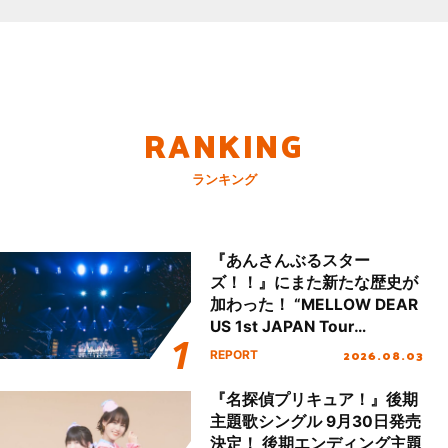
RANKING
ランキング
『あんさんぶるスター
ズ！！』にまた新たな歴史が
加わった！ “MELLOW DEAR
US 1st JAPAN Tour
Final「NICE to meet YOU
2026.08.03
REPORT
!!」Dear 横浜BUNTAI”をレポ
ート!!
『名探偵プリキュア！』後期
主題歌シングル 9月30日発売
決定！ 後期エンディング主題