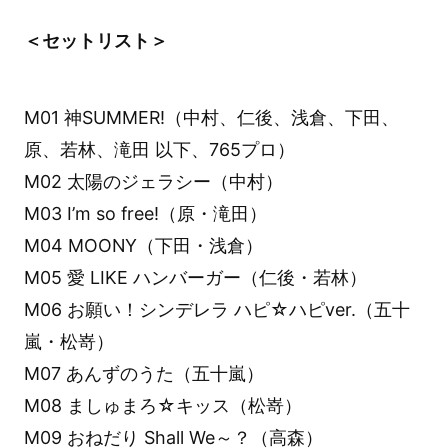
＜セットリスト＞
M01 神SUMMER!（中村、仁後、浅倉、下田、
原、若林、滝田 以下、765プロ）
M02 太陽のジェラシー（中村）
M03 I’m so free!（原・滝田）
M04 MOONY（下田・浅倉）
M05 愛 LIKE ハンバーガー（仁後・若林）
M06 お願い！シンデレラ ハピ☆ハピver.（五十
嵐・松嵜）
M07 あんずのうた（五十嵐）
M08 ましゅまろ☆キッス（松嵜）
M09 おねだり Shall We～？（高森）