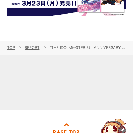
TOP
REPORT
“THE IDOLM@STER 8th ANNIVERSARY HOP!STEP!!FESTIV@L!!”大阪会場7/20レポート
PAGE TOP