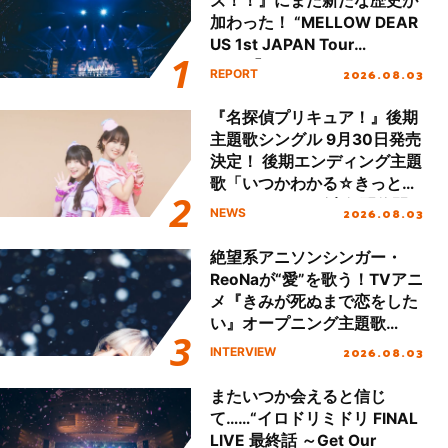
ズ！！』にまた新たな歴史が
加わった！ “MELLOW DEAR
US 1st JAPAN Tour
Final「NICE to meet YOU
2026.08.03
REPORT
!!」Dear 横浜BUNTAI”をレポ
ート!!
『名探偵プリキュア！』後期
主題歌シングル 9月30日発売
決定！ 後期エンディング主題
歌「いつかわかる☆きっとあ
える」TVサイズ先行配信開
2026.08.03
NEWS
始！
絶望系アニソンシンガー・
ReoNaが“愛”を歌う！TVアニ
メ『きみが死ぬまで恋をした
い』オープニング主題歌
「Amore」インタビュー
2026.08.03
INTERVIEW
またいつか会えると信じ
て……“イロドリミドリ FINAL
LIVE 最終話 ～Get Our