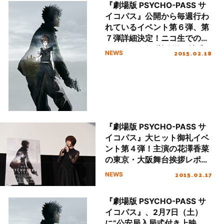
『劇場版 PSYCHO-PASS サ
イコパス』公開から毎週行わ
れているイベント第６弾、第
７弾詳細決定！ニコ生での
TVシリーズ一挙放送＆特番
2015.02.18
NEWS
も決定！
『劇場版 PSYCHO-PASS サ
イコパス』大ヒット御礼イベ
ント第４弾！主演の花澤香菜
の東京・大阪舞台挨拶レポー
トが到着！
2015.02.17
NEWS
『劇場版 PSYCHO-PASS サ
イコパス』、2月7日（土）
に”公安局入局式付き上映