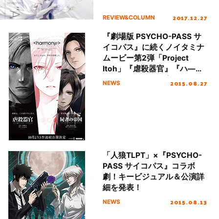
2017.12.27
REVIEW&COLUMN
『劇場版 PSYCHO-PASS サ
イコパス』に続くノイタミナ
ムービー第2弾「Project
Itoh」『虐殺器官』『ハ―モ
ニー』8月28日（金）より、
2015.08.27
NEWS
各特報が劇場にて解禁！
「Project Itoh」×「サイコパ
ス」コラボクリアファイル付
き特別鑑賞券販売決定！
「人狼TLPT」×『PSYCHO-
PASS サイコパス』コラボ
劇！キービジュアル＆公演詳
細を発表！
2015.08.13
NEWS