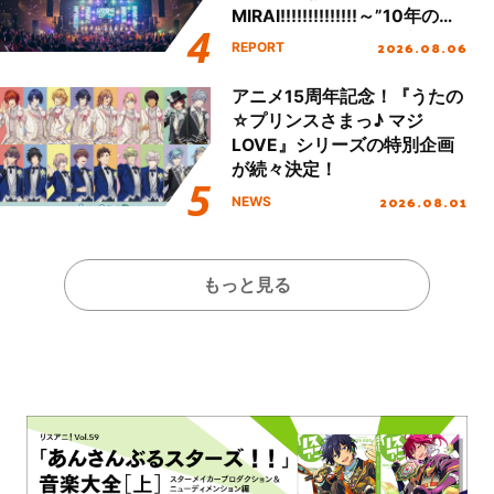
MIRAI!!!!!!!!!!!!!!～”10年の活
動を経てファイナルを迎える
2026.08.06
REPORT
本公演をレポート
アニメ15周年記念！『うたの
☆プリンスさまっ♪ マジ
LOVE』シリーズの特別企画
が続々決定！
2026.08.01
NEWS
もっと見る