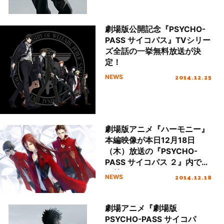
劇場版公開記念『PSYCHO-
PASS サイコパス』TVシリー
ズ全話の一挙無料放送が決
定！
2014.12.25
NEWS
劇場版アニメ『ハーモニー』
本編映像が本日12月18日
（木）放送の『PSYCHO-
PASS サイコパス ２』内で初
解禁！
2014.12.18
NEWS
劇場アニメ『劇場版
PSYCHO-PASS サイコパ