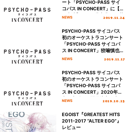
ート「PSYCHO-PASS サイ
コパス IN CONCERT」に【声
の出演】として常守朱(CV 花
2019.11.24
NEWS
澤香菜) ドミネーター(CV 日
髙のり子)が決定！
PSYCHO-PASS サイコパス
初のオーケストラコンサート
「PSYCHO-PASS サイコパ
ス IN CONCERT」狡噛慎也
(CV：関智一) 、槙島聖護
2019.11.17
NEWS
(CV：櫻井孝宏)、宜野座伸元
(CV：野島健児)、縢秀星
PSYCHO-PASS サイコパス
(CV：石田彰)の出演が決定！
初のオーケストラコンサート
オフィシャル2次先行受付ス
「PSYCHO-PASS サイコパ
タート！
ス IN CONCERT」2020年東
京・大阪にて開催決定！本日
2019.10.25
NEWS
よりチケットオフィシャル先
行受付がスタート！
EGOIST『GREATEST HITS
2011-2017 “ALTER EGO”』
レビュー