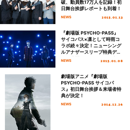
破、動員数17万人を記録！初
日舞台挨拶レポートも到着！
2015.01.13
NEWS
『劇場版 PSYCHO-PASS』
サイコパス×凛として時雨コ
ラボ続々決定！ニューシング
ルアナザースリーブ特典デザ
イン公開＆アドトラック企画
2015.01.08
NEWS
本日スタート！
劇場版アニメ『劇場版
PSYCHO-PASS サイコパ
ス』初日舞台挨拶＆来場者特
典が決定！
2014.12.26
NEWS