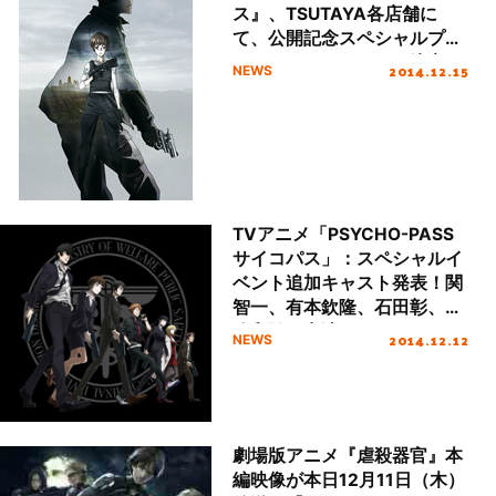
ス』、TSUTAYA各店舗に
て、公開記念スペシャルプレ
ゼントキャンペーンが決定！
2014.12.15
NEWS
TVアニメ「PSYCHO-PASS
サイコパス」：スペシャルイ
ベント追加キャスト発表！関
智一、有本欽隆、石田彰、山
路和弘が出演！
2014.12.12
NEWS
劇場版アニメ『虐殺器官』本
編映像が本日12月11日（木）