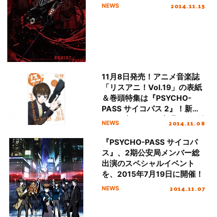
2014.11.15
NEWS
11月8日発売！アニメ音楽誌
「リスアニ！Vol.19」の表紙
＆巻頭特集は『PSYCHO-
PASS サイコパス 2』！新生
ClariS書き下ろし新曲CDも付
2014.11.08
NEWS
属！
『PSYCHO-PASS サイコパ
ス』、2期公安局メンバー総
出演のスペシャルイベント
を、2015年7月19日に開催！
2014.11.07
NEWS