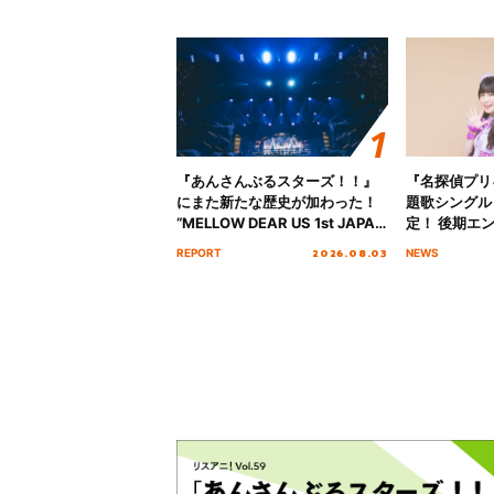
『あんさんぶるスターズ！！』
『名探偵プリ
にまた新たな歴史が加わった！
題歌シングル
“MELLOW DEAR US 1st JAPAN
定！ 後期エ
Tour Final「NICE to meet YOU
「いつかわか
2026.08.03
REPORT
NEWS
!!」Dear 横浜BUNTAI”をレポー
る」TVサイ
ト!!