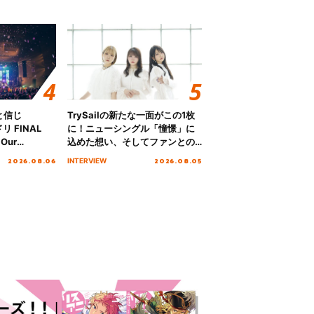
と信じ
TrySailの新たな一面がこの1枚
 FINAL
に！ニューシングル「憧憬」に
Our
込めた想い、そしてファンとの
!!!～”10年の活動
10周年の打ち上げライブを終え
2026.08.06
2026.08.05
INTERVIEW
を迎える本公
た心境を聞いた。