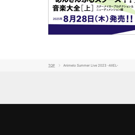
TOP
Animelo Summer Live 2023 -AXEL-