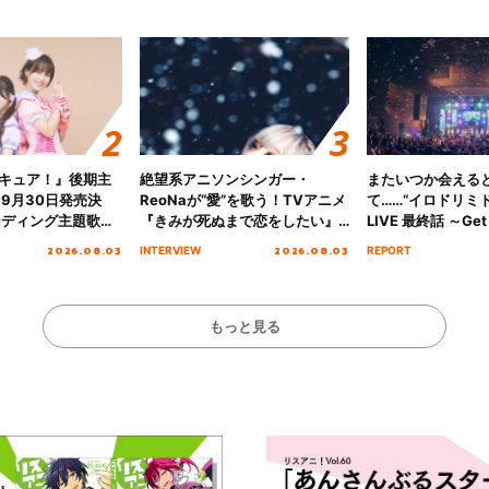
キュア！』後期主
絶望系アニソンシンガー・
またいつか会える
 9月30日発売決
ReoNaが“愛”を歌う！TVアニメ
て……“イロドリミドリ
ンディング主題歌
『きみが死ぬまで恋をしたい』
LIVE 最終話 ～Get 
る☆きっとあえ
オープニング主題歌「Amore」
MIRAI!!!!!!!!!!!
2026.08.03
2026.08.03
INTERVIEW
REPORT
ズ先行配信開始！
インタビュー
を経てファイナル
演をレポート
もっと見る