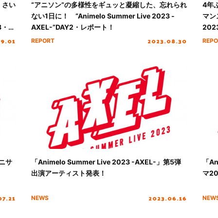
、さい
“アニソン”の多様性をギュッと凝縮した、忘れられ
4年
ない1日に！ “Animelo Summer Live 2023 -
マンス
Y3・レ
AXEL-”DAY2・レポート！
202
09.01
2023.08.30
REPORT
REPO
アニサ
「Animelo Summer Live 2023 -AXEL-」第5弾
「An
出演アーティスト発表！
マ2
07.21
2023.06.16
NEWS
NEW