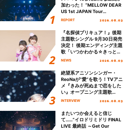
加わった！ “MELLOW DEAR
US 1st JAPAN Tour
Final「NICE to meet YOU
2026.08.03
REPORT
!!」Dear 横浜BUNTAI”をレポ
ート!!
『名探偵プリキュア！』後期
主題歌シングル 9月30日発売
決定！ 後期エンディング主題
歌「いつかわかる☆きっとあ
える」TVサイズ先行配信開
2026.08.03
NEWS
始！
絶望系アニソンシンガー・
ReoNaが“愛”を歌う！TVアニ
メ『きみが死ぬまで恋をした
い』オープニング主題歌
「Amore」インタビュー
2026.08.03
INTERVIEW
またいつか会えると信じ
て……“イロドリミドリ FINAL
LIVE 最終話 ～Get Our