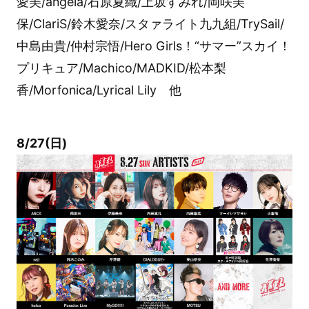
愛美/angela/石原夏織/上坂すみれ/岡咲美
保/ClariS/鈴木愛奈/スタァライト九九組/TrySail/
中島由貴/仲村宗悟/Hero Girls！“サマー”スカイ！
プリキュア/Machico/MADKID/松本梨
香/Morfonica/Lyrical Lily 他
8/27(日)