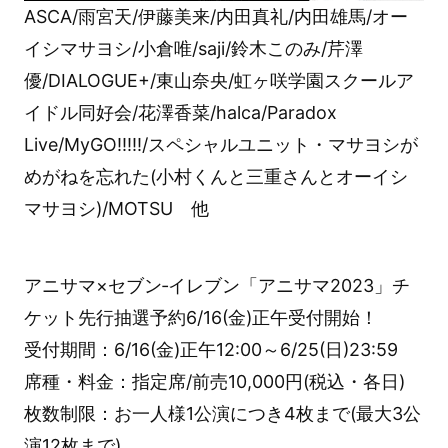
ASCA/雨宮天/伊藤美来/内田真礼/内田雄馬/オー
イシマサヨシ/小倉唯/saji/鈴木このみ/芹澤
優/DIALOGUE+/東山奈央/虹ヶ咲学園スクールア
イドル同好会/花澤香菜/halca/Paradox
Live/MyGO!!!!!/スペシャルユニット・マサヨシが
めがねを忘れた(小村くんと三重さんとオーイシ
マサヨシ)/MOTSU 他
アニサマ×セブン‐イレブン「アニサマ2023」チ
ケット先行抽選予約6/16(金)正午受付開始！
受付期間：6/16(金)正午12:00～6/25(日)23:59
席種・料金：指定席/前売10,000円(税込・各日)
枚数制限：お一人様1公演につき4枚まで(最大3公
演12枚まで)