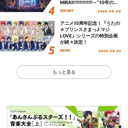
MIRAI!!!!!!!!!!!!!!～”10年の活
動を経てファイナルを迎える
2026.08.06
REPORT
本公演をレポート
アニメ15周年記念！『うたの
☆プリンスさまっ♪ マジ
LOVE』シリーズの特別企画
が続々決定！
2026.08.01
NEWS
もっと見る