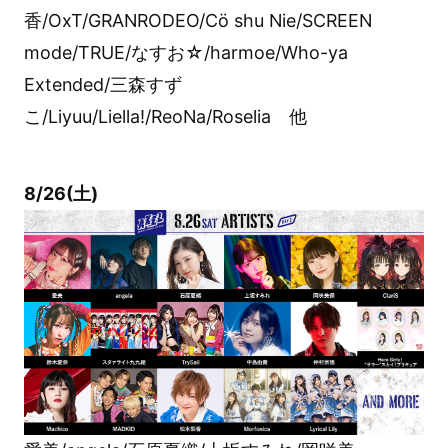
香/OxT/GRANRODEO/Cö shu Nie/SCREEN
mode/TRUE/なすお☆/harmoe/Who-ya
Extended/三森すず
こ/Liyuu/Liella!/ReoNa/Roselia 他
8/26(土)