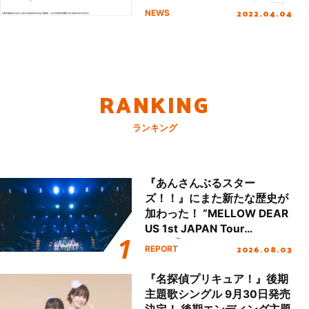
ニメーションシリーズ10周年
2022.04.04
NEWS
を記念したムックが今夏発売
決定！
RANKING
ランキング
『あんさんぶるスター
ズ！！』にまた新たな歴史が
加わった！ “MELLOW DEAR
US 1st JAPAN Tour
Final「NICE to meet YOU
2026.08.03
REPORT
!!」Dear 横浜BUNTAI”をレポ
ート!!
『名探偵プリキュア！』後期
主題歌シングル 9月30日発売