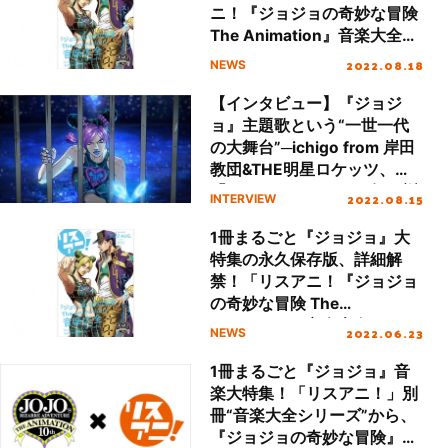
ニ！『ジョジョの奇妙な冒険
The Animation』音楽大全」
本日8月18日（木）発売！
2022.08.18
NEWS
【インタビュー】『ジョジ
ョ』主題歌という“一世一代
の大舞台”─ichigo from 岸田
教団&THE明星ロケッツ、
「STONE OCEAN」を振り返
2022.08.15
INTERVIEW
る
1冊まるごと『ジョジョ』大
特集の永久保存版、詳細解
禁！「リスアニ！『ジョジョ
の奇妙な冒険 The
Animation』音楽大全」8月
2022.06.23
NEWS
18日（木）発売決定!!
1冊まるごと『ジョジョ』音
楽大特集！「リスアニ！」別
冊“音楽大全シリーズ”から、
『ジョジョの奇妙な冒険』ア