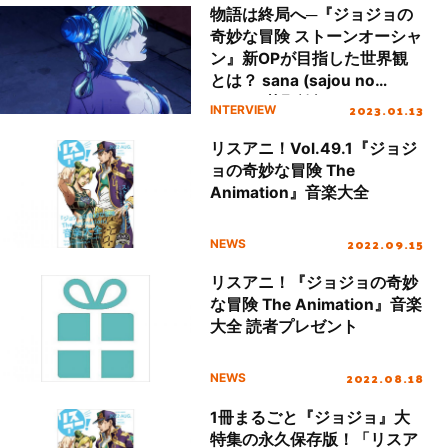
物語は終局へ─『ジョジョの
奇妙な冒険 ストーンオーシャ
ン』新OPが目指した世界観
とは？ sana (sajou no
hana)×菅野祐悟 スペシャル
2023.01.13
INTERVIEW
対談
リスアニ！Vol.49.1『ジョジ
ョの奇妙な冒険 The
Animation』音楽大全
2022.09.15
NEWS
リスアニ！『ジョジョの奇妙
な冒険 The Animation』音楽
大全 読者プレゼント
2022.08.18
NEWS
1冊まるごと『ジョジョ』大
特集の永久保存版！「リスア