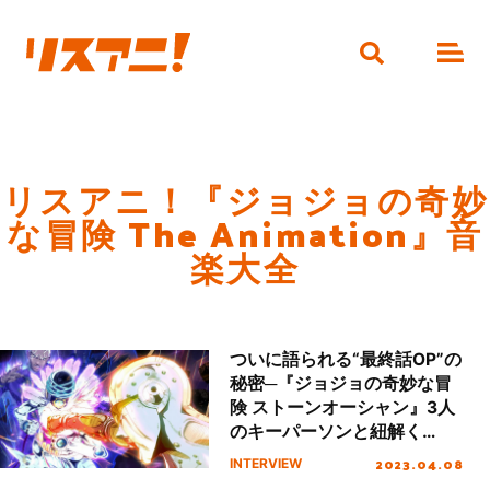
リスアニ！『ジョジョの奇妙
な冒険 The Animation』音
楽大全
ついに語られる“最終話OP”の
秘密─『ジョジョの奇妙な冒
険 ストーンオーシャン』3人
のキーパーソンと紐解く
「Heaven’s falling down」
2023.04.08
INTERVIEW