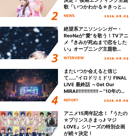
決定！ 後期エンディング主題
歌「いつかわかる☆きっとあ
える」TVサイズ先行配信開
2026.08.03
NEWS
始！
絶望系アニソンシンガー・
ReoNaが“愛”を歌う！TVアニ
メ『きみが死ぬまで恋をした
い』オープニング主題歌
「Amore」インタビュー
2026.08.03
INTERVIEW
またいつか会えると信じ
て……“イロドリミドリ FINAL
LIVE 最終話 ～Get Our
MIRAI!!!!!!!!!!!!!!～”10年の活
動を経てファイナルを迎える
2026.08.06
REPORT
本公演をレポート
アニメ15周年記念！『うたの
☆プリンスさまっ♪ マジ
LOVE』シリーズの特別企画
が続々決定！