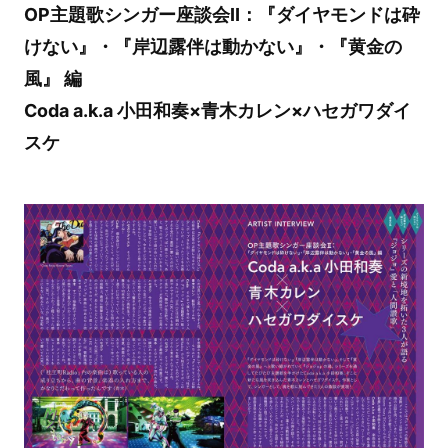
OP主題歌シンガー座談会Ⅱ：『ダイヤモンドは砕
けない』・『岸辺露伴は動かない』・『黄金の
風』 編
Coda a.k.a 小田和奏×青木カレン×ハセガワダイ
スケ