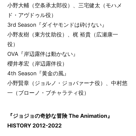
小野大輔（空条承太郎役）、三宅健太（モハメ
ド・アヴドゥル役）
3rd Season『ダイヤモンドは砕けない』
小野友樹（東方仗助役）、梶 裕貴（広瀬康一
役）
OVA『岸辺露伴は動かない』
櫻井孝宏（岸辺露伴役）
4th Season『黄金の風』
小野賢章（ジョルノ・ジョバァーナ役）、中村悠
一（ブローノ・ブチャラティ役）
『ジョジョの奇妙な冒険 The Animation』
HISTORY 2012-2022