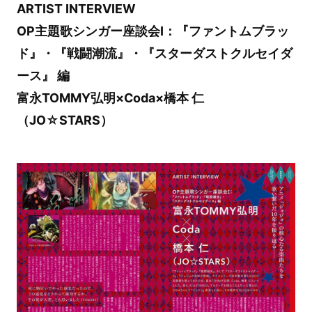
ARTIST INTERVIEW
OP主題歌シンガー座談会Ⅰ：『ファントムブラッ
ド』・『戦闘潮流』・『スターダストクルセイダ
ース』 編
富永TOMMY弘明×Coda×橋本 仁
（JO☆STARS）