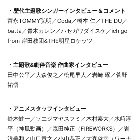
・歴代主題歌シンガーインタビュー＆コメント
富永TOMMY弘明／Coda／橋本 仁／THE DU／
batta／青木カレン／ハセガワダイスケ／ichigo
from 岸田教団&THE明星ロケッツ
・主題歌&劇伴音楽 作曲家インタビュー
田中公平／大森俊之／松尾早人／岩崎 琢／菅野
祐悟
・アニメスタッフインタビュー
鈴木健一／ソエジマヤスフミ／木村泰大／水﨑淳
平（神風動画）／森田純正（FIREWORKS）／岩
浪美和／山口貴之／小山恭正／大森啓幸（ワーナ