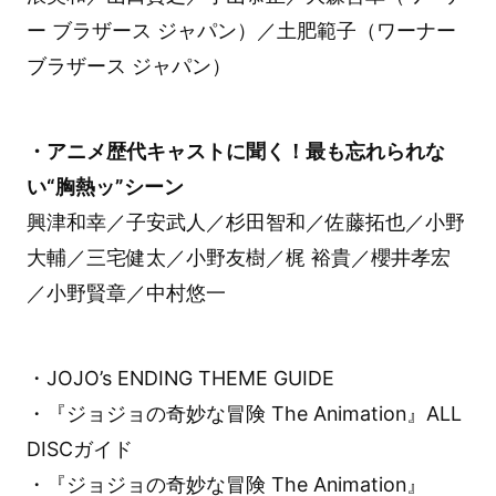
ー ブラザース ジャパン）／土肥範子（ワーナー
ブラザース ジャパン）
・アニメ歴代キャストに聞く！最も忘れられな
い“胸熱ッ”シーン
興津和幸／子安武人／杉田智和／佐藤拓也／小野
大輔／三宅健太／小野友樹／梶 裕貴／櫻井孝宏
／小野賢章／中村悠一
・JOJO’s ENDING THEME GUIDE
・『ジョジョの奇妙な冒険 The Animation』ALL
DISCガイド
・『ジョジョの奇妙な冒険 The Animation』