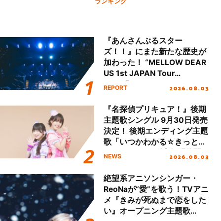
ランキング
『あんさんぶるスター
ズ！！』にまた新たな歴史が
加わった！ “MELLOW DEAR
US 1st JAPAN Tour
Final「NICE to meet YOU
2026.08.03
REPORT
!!」Dear 横浜BUNTAI”をレポ
ート!!
『名探偵プリキュア！』後期
主題歌シングル 9月30日発売
決定！ 後期エンディング主題
歌「いつかわかる☆きっとあ
える」TVサイズ先行配信開
2026.08.03
NEWS
始！
絶望系アニソンシンガー・
ReoNaが“愛”を歌う！TVアニ
メ『きみが死ぬまで恋をした
い』オープニング主題歌