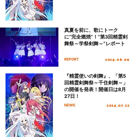
真夏を前に、歌にトーク
に“完全燃焼”！“第3回精霊剣
舞祭～学祭剣舞～”レポート
2014.08.06
REPORT
『精霊使いの剣舞』、「第5
回精霊剣舞祭～千住剣舞～」
の開催を発表！開催日は8月
27日！
2014.07.22
NEWS