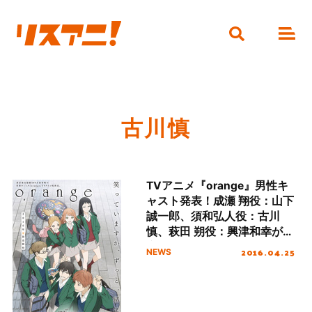
古川慎
TVアニメ『orange』男性キ
ャスト発表！成瀬 翔役：山下
誠一郎、須和弘人役：古川
慎、萩田 朔役：興津和幸が決
定！放送時期は2016年7月に
2016.04.25
NEWS
決定！！！