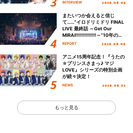
「Amore」インタビュー
2026.08.03
INTERVIEW
またいつか会えると信じ
て……“イロドリミドリ FINAL
LIVE 最終話 ～Get Our
MIRAI!!!!!!!!!!!!!!～”10年の活
動を経てファイナルを迎える
2026.08.06
REPORT
本公演をレポート
アニメ15周年記念！『うたの
☆プリンスさまっ♪ マジ
LOVE』シリーズの特別企画
が続々決定！
2026.08.01
NEWS
もっと見る