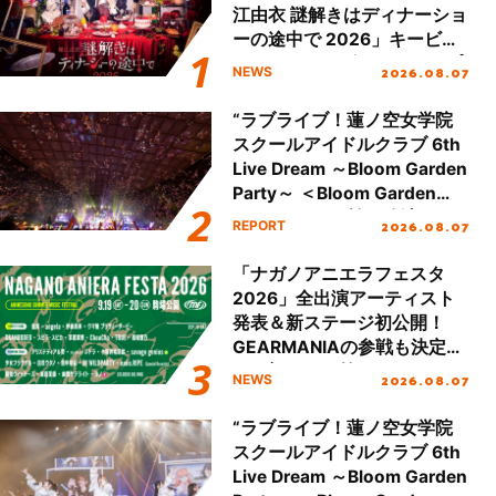
江由衣 謎解きはディナーショ
ーの途中で 2026」キービジ
ュアル＆グッズラインナップ
2026.08.07
NEWS
が公開！
“ラブライブ！蓮ノ空女学院
スクールアイドルクラブ 6th
Live Dream ～Bloom Garden
Party～ ＜Bloom Garden
Party Stage／埼玉公演＞”
2026.08.07
REPORT
Day.2レポート！
「ナガノアニエラフェスタ
2026」全出演アーティスト
発表＆新ステージ初公開！
GEARMANIAの参戦も決定
し、初となる第3ステージの
2026.08.07
NEWS
全貌が明らかに！
“ラブライブ！蓮ノ空女学院
スクールアイドルクラブ 6th
Live Dream ～Bloom Garden