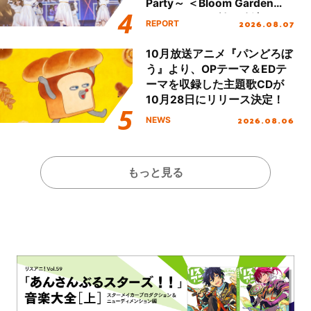
Party～ ＜Bloom Garden
Party Stage／埼玉公演＞”
2026.08.07
REPORT
Day.1レポート！
10月放送アニメ『パンどろぼ
う』より、OPテーマ＆EDテ
ーマを収録した主題歌CDが
10月28日にリリース決定！
2026.08.06
NEWS
もっと見る