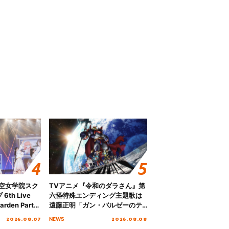
ノ空女学院スク
TVアニメ『令和のダラさん』第
th Live
六怪特殊エンディング主題歌は
rden Party
遠藤正明「ガン・バルゼーのテ
n Party
ーマ」！ノンクレジットエンデ
2026.08.07
2026.08.08
NEWS
 Day.1レポ
ィング映像も公開！