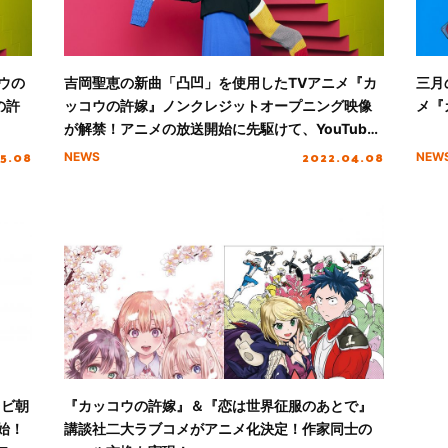
ウの
吉岡聖恵の新曲「凸凹」を使用したTVアニメ『カ
三月
の許
ッコウの許嫁』ノンクレジットオープニング映像
メ『
が解禁！アニメの放送開始に先駆けて、YouTube
上にて先行公開中
5.08
2022.04.08
NEWS
NEW
レビ朝
『カッコウの許嫁』＆『恋は世界征服のあとで』
開始！
講談社二大ラブコメがアニメ化決定！作家同士の