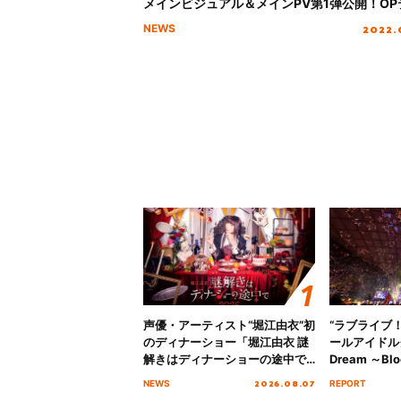
メインビジュアル＆メインPV第1弾公開！OP
マは吉岡聖恵（いきものがかり）による「凸
2022.
NEWS
に決定！
声優・アーティスト“堀江由衣”初
“ラブライブ
のディナーショー「堀江由衣 謎
ールアイドルクラ
解きはディナーショーの途中で
Dream ～Blo
2026」キービジュアル＆グッズ
～ ＜Bloom G
2026.08.07
NEWS
REPORT
ラインナップが公開！
Stage／埼玉