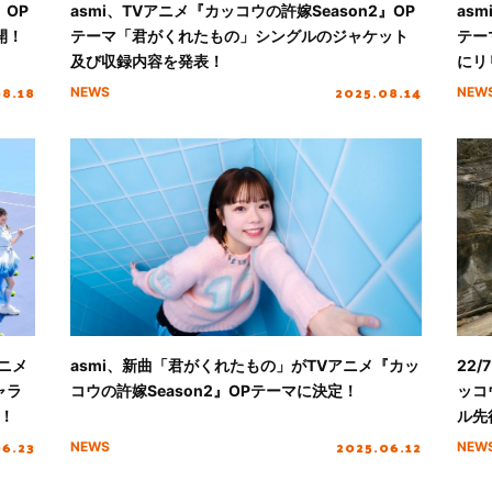
』OP
asmi、TVアニメ『カッコウの許嫁Season2』OP
as
開！
テーマ「君がくれたもの」シングルのジャケット
テー
及び収録内容を発表！
にリ
08.18
2025.08.14
NEWS
NEW
アニメ
asmi、新曲「君がくれたもの」がTVアニメ『カッ
22
ャラ
コウの許嫁Season2』OPテーマに決定！
ッコ
！
ル先
06.23
2025.06.12
NEWS
NEW