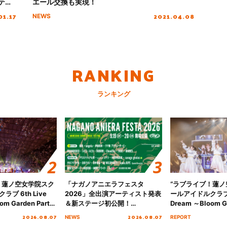
テー
エール交換も実現！
凹」
01.17
2021.04.08
NEWS
RANKING
ランキング
！蓮ノ空女学院スク
「ナガノアニエラフェスタ
“ラブライブ！蓮
ブ 6th Live
2026」全出演アーティスト発表
ールアイドルクラブ 6
om Garden Party
＆新ステージ初公開！
Dream ～Bloom Ga
arden Party
GEARMANIAの参戦も決定し、
～ ＜Bloom Garde
2026.08.07
2026.08.07
NEWS
REPORT
公演＞” Day.2レポ
初となる第3ステージの全貌が明
Stage／埼玉公演＞”