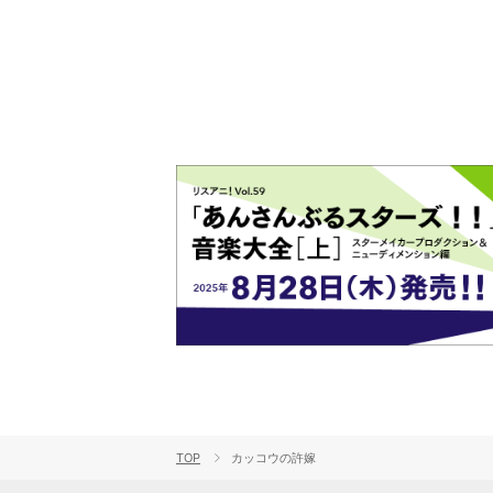
ート！
TOP
カッコウの許嫁