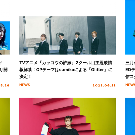
ィ
TVアニメ『カッコウの許嫁』2クール目主題歌情
三月
り開
報解禁！OPテーマはsumikaによる「Glitter」に
ED
決定！
信ス
08.26
2022.06.11
NEWS
NEW