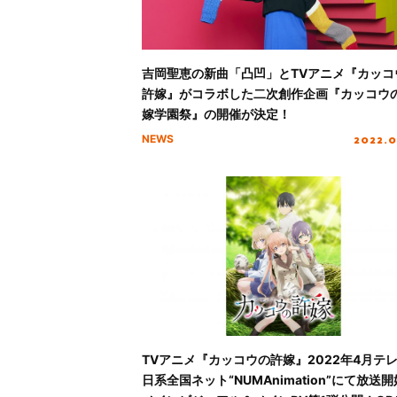
吉岡聖恵の新曲「凸凹」とTVアニメ『カッコ
許嫁』がコラボした二次創作企画『カッコウ
嫁学園祭』の開催が決定！
2022.0
NEWS
TVアニメ『カッコウの許嫁』2022年4月テ
日系全国ネット“NUMAnimation”にて放送