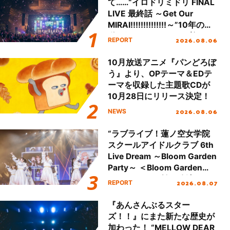
て……“イロドリミドリ FINAL
LIVE 最終話 ～Get Our
MIRAI!!!!!!!!!!!!!!～”10年の活
動を経てファイナルを迎える
2026.08.06
REPORT
本公演をレポート
10月放送アニメ『パンどろぼ
う』より、OPテーマ＆EDテ
ーマを収録した主題歌CDが
10月28日にリリース決定！
2026.08.06
NEWS
“ラブライブ！蓮ノ空女学院
スクールアイドルクラブ 6th
Live Dream ～Bloom Garden
Party～ ＜Bloom Garden
Party Stage／埼玉公演＞”
2026.08.07
REPORT
Day.1レポート！
『あんさんぶるスター
ズ！！』にまた新たな歴史が
加わった！ “MELLOW DEAR