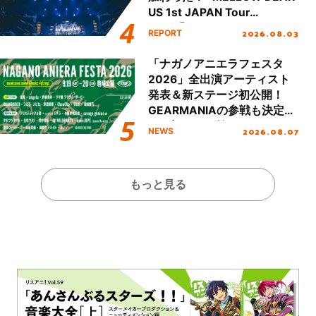
US 1st JAPAN Tour
Final「NICE to meet YOU
2026.08.03
REPORT
!!」Dear 横浜BUNTAI”をレポ
ート!!
「ナガノアニエラフェスタ
2026」全出演アーティスト
発表＆新ステージ初公開！
GEARMANIAの参戦も決定
し、初となる第3ステージの
2026.08.07
NEWS
全貌が明らかに！
もっと見る