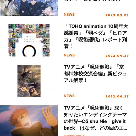
2023.03.25
NEWS
「TOHO animation 10周年大
感謝祭」『弱ペダ』『ヒロア
カ』『呪術廻戦』レポート到
着！
2022.09.27
NEWS
TVアニメ『呪術廻戦』「京
都姉妹校交流会編」新ビジュ
アル解禁！
2022.06.27
NEWS
TVアニメ『呪術廻戦』深く
知りたいエンディングテーマ
の世界─Cö shu Nie「give it
back」はなぜ、どの回のエン
ディングにも溶け合う楽曲に