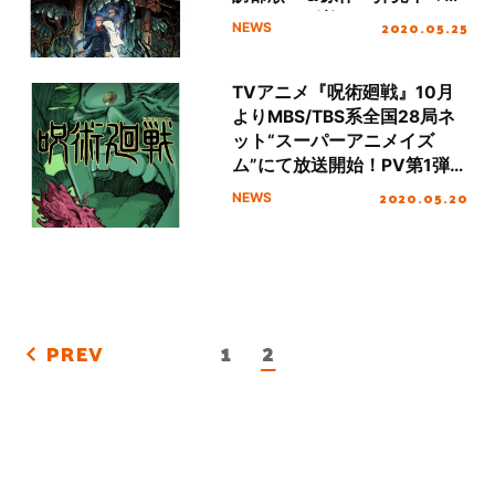
コメント到着!!
2020.05.25
NEWS
TVアニメ『呪術廻戦』10月
よりMBS/TBS系全国28局ネ
ット“スーパーアニメイズ
ム”にて放送開始！PV第1弾解
禁！
2020.05.20
NEWS
1
2
PREV