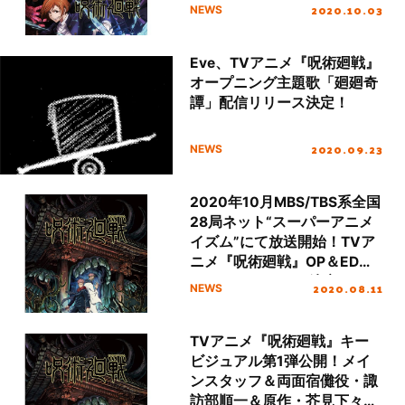
開！
2020.10.03
NEWS
Eve、TVアニメ『呪術廻戦』
オープニング主題歌「廻廻奇
譚」配信リリース決定！
2020.09.23
NEWS
2020年10月MBS/TBS系全国
28局ネット“スーパーアニメ
イズム”にて放送開始！TVア
ニメ『呪術廻戦』OP＆EDテ
ーマ アーティスト決定！
2020.08.11
NEWS
TVアニメ『呪術廻戦』キー
ビジュアル第1弾公開！メイ
ンスタッフ＆両面宿儺役・諏
訪部順一＆原作・芥見下々氏