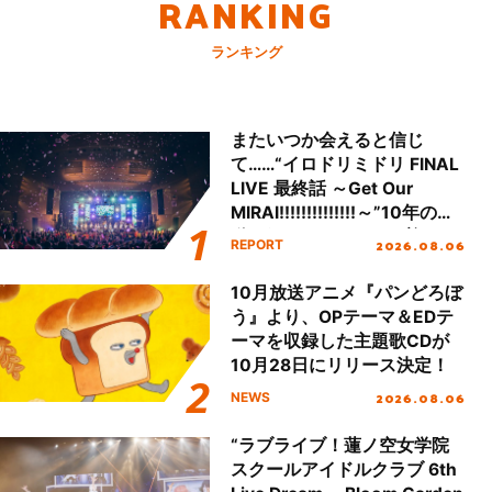
RANKING
ランキング
またいつか会えると信じ
て……“イロドリミドリ FINAL
LIVE 最終話 ～Get Our
MIRAI!!!!!!!!!!!!!!～”10年の活
動を経てファイナルを迎える
2026.08.06
REPORT
本公演をレポート
10月放送アニメ『パンどろぼ
う』より、OPテーマ＆EDテ
ーマを収録した主題歌CDが
10月28日にリリース決定！
2026.08.06
NEWS
“ラブライブ！蓮ノ空女学院
スクールアイドルクラブ 6th