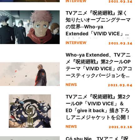
2021.03.24
INTERVIEW
なったのか？
TVアニメ『呪術廻戦』深く
知りたいオープニングテーマ
の世界─Who-ya
Extended「VIVID VICE」
疾走感と“人間らしさ”を追求
2021.03.24
INTERVIEW
したコンセプトを聞く
Who-ya Extended、TVアニ
メ『呪術廻戦』第2クールOP
テーマ「VIVID VICE」のアコ
ースティックバージョンを公
開！
2021.03.04
NEWS
TVアニメ『呪術廻戦』第2ク
ールOP「VIVID VICE」＆
ED「give it back」描き下ろ
しアニメジャケットを公開！
2021.02.16
NEWS
Cö shu Nie、TVアニメ『呪