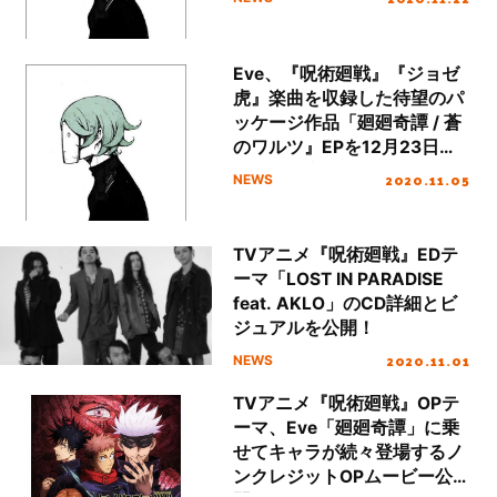
Eve、『呪術廻戦』『ジョゼ
虎』楽曲を収録した待望のパ
ッケージ作品「廻廻奇譚 / 蒼
のワルツ』EPを12月23日リ
リース決定！
2020.11.05
NEWS
TVアニメ『呪術廻戦』EDテ
ーマ「LOST IN PARADISE
feat. AKLO」のCD詳細とビ
ジュアルを公開！
2020.11.01
NEWS
TVアニメ『呪術廻戦』OPテ
ーマ、Eve「廻廻奇譚」に乗
せてキャラが続々登場するノ
ンクレジットOPムービー公