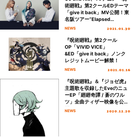
術廻戦』第2クールEDテーマ
「give it back」MV公開！東
名阪ツアー“Elapsed
Experiment”も開催決定
2021.01.30
NEWS
『呪術廻戦』第2クール
OP「VIVID VICE」
&ED「give it back」ノンク
レジットムービー解禁！
2021.01.16
NEWS
『呪術廻戦』＆『ジョゼ虎』
主題歌を収録したEveのニュ
ーEP「廻廻奇譚 / 蒼のワル
ツ」全曲ティザー映像を公
開！
2020.12.20
NEWS