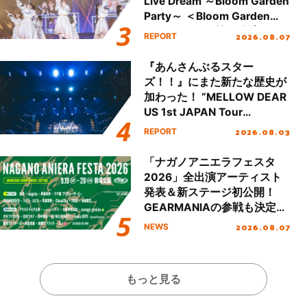
Live Dream ～Bloom Garden
Party～ ＜Bloom Garden
Party Stage／埼玉公演＞”
2026.08.07
REPORT
Day.1レポート！
『あんさんぶるスター
ズ！！』にまた新たな歴史が
加わった！ “MELLOW DEAR
US 1st JAPAN Tour
Final「NICE to meet YOU
2026.08.03
REPORT
!!」Dear 横浜BUNTAI”をレポ
ート!!
「ナガノアニエラフェスタ
2026」全出演アーティスト
発表＆新ステージ初公開！
GEARMANIAの参戦も決定
し、初となる第3ステージの
2026.08.07
NEWS
全貌が明らかに！
もっと見る