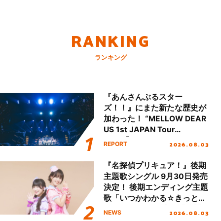
RANKING
ランキング
『あんさんぶるスター
ズ！！』にまた新たな歴史が
加わった！ “MELLOW DEAR
US 1st JAPAN Tour
Final「NICE to meet YOU
2026.08.03
REPORT
!!」Dear 横浜BUNTAI”をレポ
ート!!
『名探偵プリキュア！』後期
主題歌シングル 9月30日発売
決定！ 後期エンディング主題
歌「いつかわかる☆きっとあ
える」TVサイズ先行配信開
2026.08.03
NEWS
始！