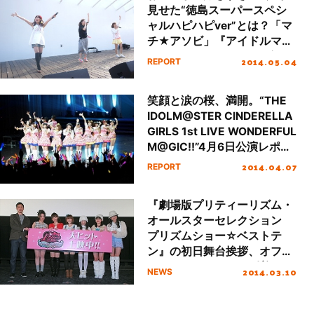
見せた“徳島スーパースペシ
ャルハピハピver”とは？「マ
チ★アソビ」『アイドルマス
ター シンデレラガールズ』ス
2014.05.04
REPORT
テージレポート！
笑顔と涙の桜、満開。“THE
IDOLM@STER CINDERELLA
GIRLS 1st LIVE WONDERFUL
M@GIC!!”4月6日公演レポー
ト！
2014.04.07
REPORT
『劇場版プリティーリズム・
オールスターセレクション
プリズムショー☆ベストテ
ン』の初日舞台挨拶、オフィ
シャル・レポートが到着！
2014.03.10
NEWS