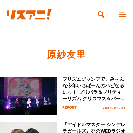
原紗友里
プリズムジャンプで、み～ん
な今年いちばーんのハピなる
にっ！“プリパラ＆プリティ
ーリズム クリスマス☆パーテ
ィー”レポート！
2015.03.06
REPORT
『アイドルマスター シンデレ
ラガールズ』発のWEBラジオ