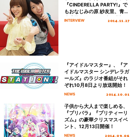
『CINDERELLA PARTY!』で
もおなじみの原 紗友里、青木
瑠璃子に1stLIVEの振り返り
2014.11.27
INTERVIEW
や2ndLIVEへの意気込みなど
をロング・インタビュー
『アイドルマスター』、『ア
イドルマスター シンデレラガ
ールズ』のラジオ番組がそれ
ぞれ10月8日より放送開始！
2014.10.01
NEWS
子供から大人まで楽しめる、
『プリパラ』『プリティーリ
ズム』の豪華クリスマスイベ
ント、12月13日開催！
2014.09.06
NEWS