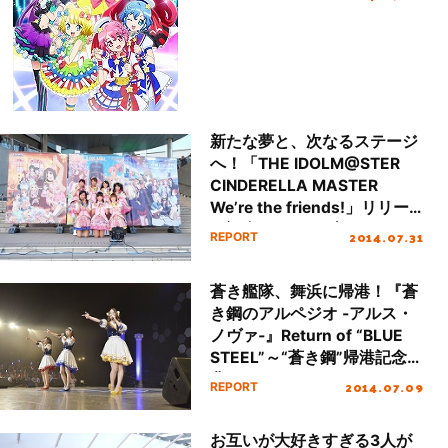
新たな夢と、次なるステージ
へ！「THE IDOLM@STER
CINDERELLA MASTER
We’re the friends!」リリー
ス記念ミニライブ＆ハイタッ
2014.07.31
REPORT
チ会レポート
蒼き艦隊、舞浜に帰港！『蒼
き鋼のアルペジオ ‐アルス・
ノヴァ‐』Return of “BLUE
STEEL”～“蒼き鋼”帰港記念式
典～ レポート！
2014.07.09
REPORT
お互いが大好きすぎる3人が