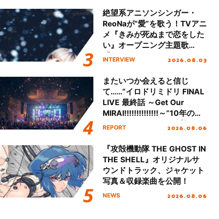
絶望系アニソンシンガー・
ReoNaが“愛”を歌う！TVアニ
メ『きみが死ぬまで恋をした
い』オープニング主題歌
「Amore」インタビュー
2026.08.03
INTERVIEW
またいつか会えると信じ
て……“イロドリミドリ FINAL
LIVE 最終話 ～Get Our
MIRAI!!!!!!!!!!!!!!～”10年の活
動を経てファイナルを迎える
2026.08.06
REPORT
本公演をレポート
『攻殻機動隊 THE GHOST IN
THE SHELL』オリジナルサ
ウンドトラック、ジャケット
写真＆収録楽曲を公開！
2026.08.06
NEWS