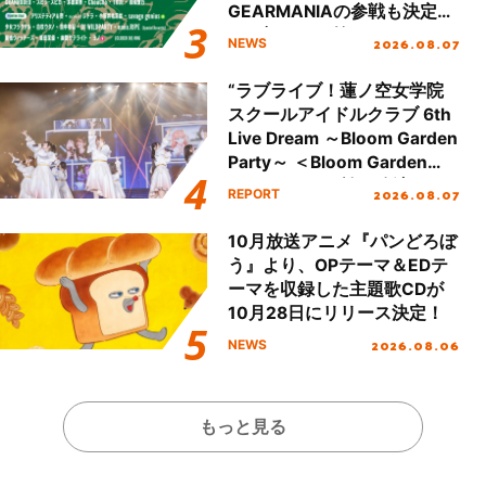
GEARMANIAの参戦も決定
し、初となる第3ステージの
2026.08.07
NEWS
全貌が明らかに！
“ラブライブ！蓮ノ空女学院
スクールアイドルクラブ 6th
Live Dream ～Bloom Garden
Party～ ＜Bloom Garden
Party Stage／埼玉公演＞”
2026.08.07
REPORT
Day.1レポート！
10月放送アニメ『パンどろぼ
う』より、OPテーマ＆EDテ
ーマを収録した主題歌CDが
10月28日にリリース決定！
2026.08.06
NEWS
もっと見る