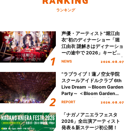
ランキング
声優・アーティスト“堀江由
衣”初のディナーショー「堀
江由衣 謎解きはディナーショ
ーの途中で 2026」キービジ
ュアル＆グッズラインナップ
2026.08.07
NEWS
が公開！
“ラブライブ！蓮ノ空女学院
スクールアイドルクラブ 6th
Live Dream ～Bloom Garden
Party～ ＜Bloom Garden
Party Stage／埼玉公演＞”
2026.08.07
REPORT
Day.2レポート！
「ナガノアニエラフェスタ
2026」全出演アーティスト
発表＆新ステージ初公開！