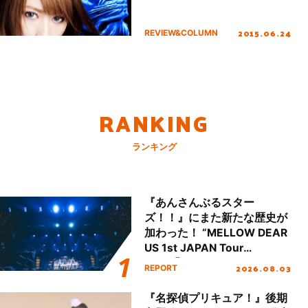
2015.06.24
REVIEW&COLUMN
RANKING
ランキング
『あんさんぶるスター
ズ！！』にまた新たな歴史が
加わった！ “MELLOW DEAR
US 1st JAPAN Tour
Final「NICE to meet YOU
2026.08.03
REPORT
!!」Dear 横浜BUNTAI”をレポ
ート!!
『名探偵プリキュア！』後期