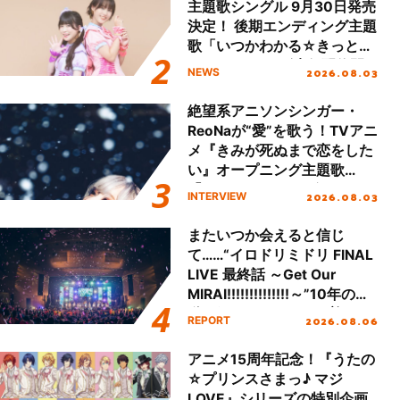
主題歌シングル 9月30日発売
決定！ 後期エンディング主題
歌「いつかわかる☆きっとあ
える」TVサイズ先行配信開
2026.08.03
NEWS
始！
絶望系アニソンシンガー・
ReoNaが“愛”を歌う！TVアニ
メ『きみが死ぬまで恋をした
い』オープニング主題歌
「Amore」インタビュー
2026.08.03
INTERVIEW
またいつか会えると信じ
て……“イロドリミドリ FINAL
LIVE 最終話 ～Get Our
MIRAI!!!!!!!!!!!!!!～”10年の活
動を経てファイナルを迎える
2026.08.06
REPORT
本公演をレポート
アニメ15周年記念！『うたの
☆プリンスさまっ♪ マジ
LOVE』シリーズの特別企画