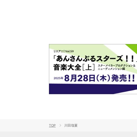
ト!!
TOP
川田瑠夏