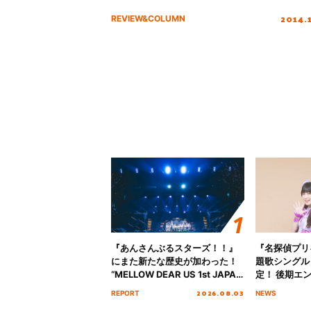
2014.
REVIEW&COLUMN
『あんさんぶるスターズ！！』
『名探偵プリ
にまた新たな歴史が加わった！
題歌シングル
“MELLOW DEAR US 1st JAPAN
定！ 後期エ
Tour Final「NICE to meet YOU
「いつかわか
2026.08.03
REPORT
NEWS
!!」Dear 横浜BUNTAI”をレポー
る」TVサイ