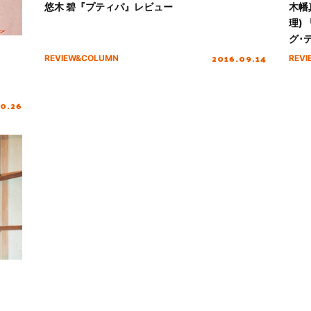
悠木 碧『プティパ』レビュー
木幡
理)
グ･
2016.09.14
REVIEW&COLUMN
REV
10.26