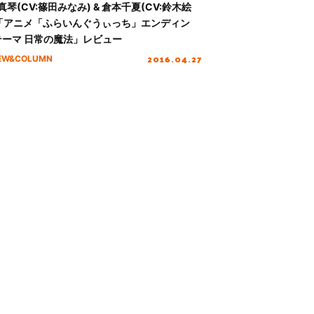
真琴(CV:篠田みなみ) & 倉本千夏(CV:鈴木絵
 「アニメ「ふらいんぐうぃっち」エンディン
テーマ 日常の魔法」レビュー
2016.04.27
IEW&COLUMN