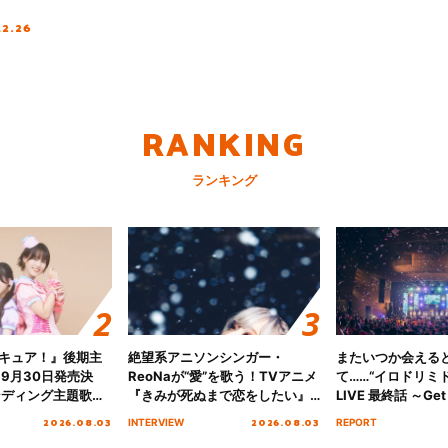
12.26
RANKING
ランキング
キュア！』後期主
絶望系アニソンシンガー・
またいつか会える
 9月30日発売決
ReoNaが“愛”を歌う！TVアニメ
て……“イロドリミドリ
ンディング主題歌
『きみが死ぬまで恋をしたい』
LIVE 最終話 ～Get 
る☆きっとあえ
オープニング主題歌「Amore」
MIRAI!!!!!!!!!!!
2026.08.03
2026.08.03
INTERVIEW
REPORT
ズ先行配信開始！
インタビュー
を経てファイナル