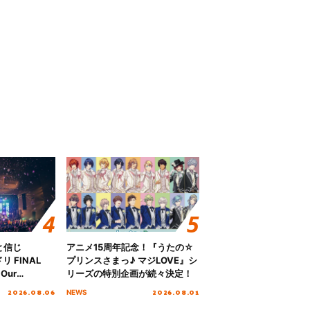
と信じ
アニメ15周年記念！『うたの☆
 FINAL
プリンスさまっ♪ マジLOVE』シ
Our
リーズの特別企画が続々決定！
!!!～”10年の活動
2026.08.06
2026.08.01
NEWS
を迎える本公