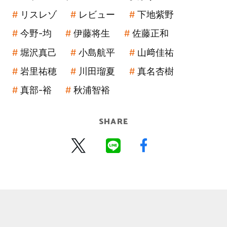
リスレゾ
レビュー
下地紫野
今野-均
伊藤将生
佐藤正和
堀沢真己
小島航平
山﨑佳祐
岩里祐穂
川田瑠夏
真名杏樹
真部-裕
秋浦智裕
SHARE