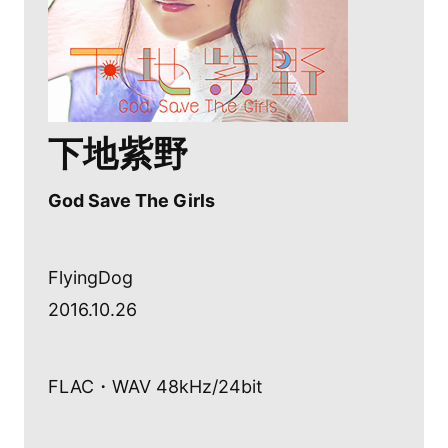
下地紫野
God Save The Girls
FlyingDog
2016.10.26
FLAC・WAV 48kHz/24bit