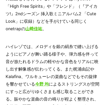
「High Free Spirits」や「フレンド」（『アイカ
ツ!』2ndシーズン 挿入歌ミニアルバム2 「Cute
Look」に収録）などを手がけている同じく
onetrapの
山﨑佳祐
。
ハイレゾでは、メロディを銀の絹糸で縫い上げる
ようにピアノが舞い踊る様子や、弾力感を伴って
音が放たれるドラムの軽やかな音色をリアルに映
し出す解像感が伝わってくる。また梶浦由記や
Kalafina、ワルキューレの楽曲などでもその旋律
を響かせている
今野 均
によるストリングスが空間
にすっと広がりゆくさまも感じ取ることができ
る。賑やかな楽曲の音の鳴りが程よく整理され、