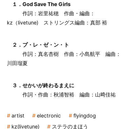
１．God Save The Girls
作詞：岩里祐穂 作曲・編曲：
kz（livetune) ストリングス編曲：真部 裕
２．プ・レ・ゼ・ン・ト
作詞：真名杏樹 作曲：小島航平 編曲：
川田瑠夏
３．せかいが終わるまえに
作詞・作曲：秋浦智裕 編曲：
山﨑佳祐
artist
electronic
flyingdog
kz(livetune)
ステラのまほう