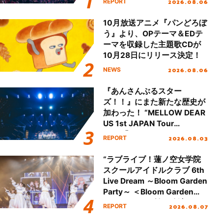
2026.08.06
REPORT
本公演をレポート
10月放送アニメ『パンどろぼ
う』より、OPテーマ＆EDテ
ーマを収録した主題歌CDが
10月28日にリリース決定！
2026.08.06
NEWS
『あんさんぶるスター
ズ！！』にまた新たな歴史が
加わった！ “MELLOW DEAR
US 1st JAPAN Tour
Final「NICE to meet YOU
2026.08.03
REPORT
!!」Dear 横浜BUNTAI”をレポ
ート!!
“ラブライブ！蓮ノ空女学院
スクールアイドルクラブ 6th
Live Dream ～Bloom Garden
Party～ ＜Bloom Garden
Party Stage／埼玉公演＞”
2026.08.07
REPORT
Day.1レポート！