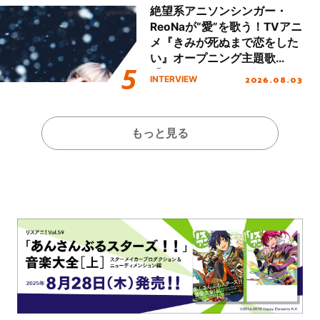
絶望系アニソンシンガー・
ReoNaが“愛”を歌う！TVアニ
メ『きみが死ぬまで恋をした
い』オープニング主題歌
「Amore」インタビュー
2026.08.03
INTERVIEW
もっと見る