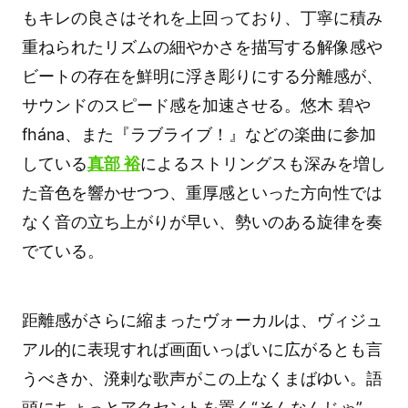
もキレの良さはそれを上回っており、丁寧に積み
重ねられたリズムの細やかさを描写する解像感や
ビートの存在を鮮明に浮き彫りにする分離感が、
サウンドのスピード感を加速させる。悠木 碧や
fhána、また『ラブライブ！』などの楽曲に参加
している
真部 裕
によるストリングスも深みを増し
た音色を響かせつつ、重厚感といった方向性では
なく音の立ち上がりが早い、勢いのある旋律を奏
でている。
距離感がさらに縮まったヴォーカルは、ヴィジュ
アル的に表現すれば画面いっぱいに広がるとも言
うべきか、溌剌な歌声がこの上なくまばゆい。語
頭にちょっとアクセントを置く“そんなんじゃ”