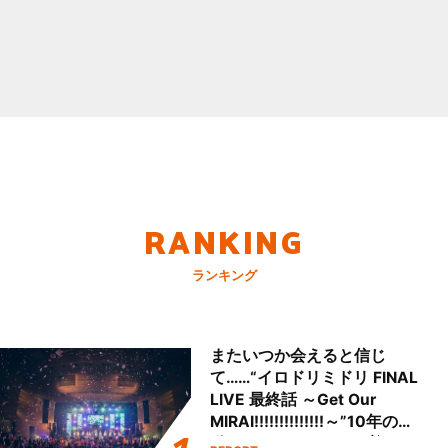
RANKING
ランキング
またいつか会えると信じ
て……“イロドリミドリ FINAL
LIVE 最終話 ～Get Our
MIRAI!!!!!!!!!!!!!!～”10年の活
動を経てファイナルを迎える