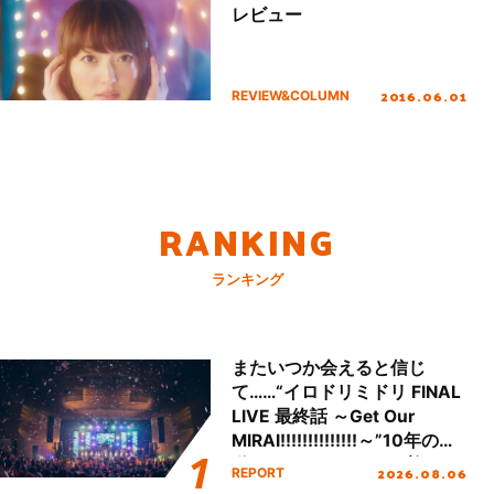
レビュー
2016.06.01
REVIEW&COLUMN
RANKING
ランキング
またいつか会えると信じ
て……“イロドリミドリ FINAL
LIVE 最終話 ～Get Our
MIRAI!!!!!!!!!!!!!!～”10年の活
動を経てファイナルを迎える
2026.08.06
REPORT
本公演をレポート