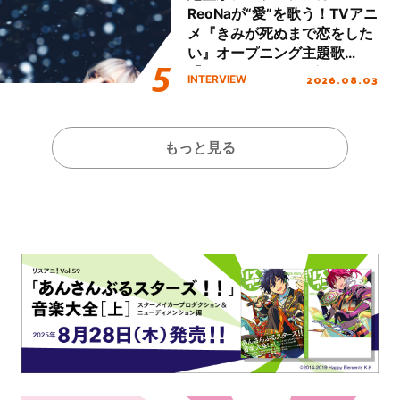
ReoNaが“愛”を歌う！TVアニ
メ『きみが死ぬまで恋をした
い』オープニング主題歌
「Amore」インタビュー
2026.08.03
INTERVIEW
もっと見る