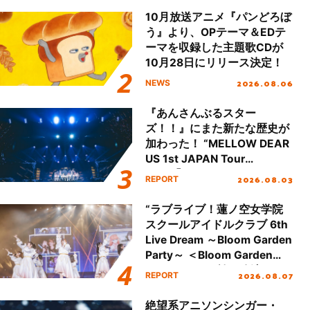
10月放送アニメ『パンどろぼ
う』より、OPテーマ＆EDテ
ーマを収録した主題歌CDが
10月28日にリリース決定！
2026.08.06
NEWS
『あんさんぶるスター
ズ！！』にまた新たな歴史が
加わった！ “MELLOW DEAR
US 1st JAPAN Tour
Final「NICE to meet YOU
2026.08.03
REPORT
!!」Dear 横浜BUNTAI”をレポ
ート!!
“ラブライブ！蓮ノ空女学院
スクールアイドルクラブ 6th
Live Dream ～Bloom Garden
Party～ ＜Bloom Garden
Party Stage／埼玉公演＞”
2026.08.07
REPORT
Day.1レポート！
絶望系アニソンシンガー・