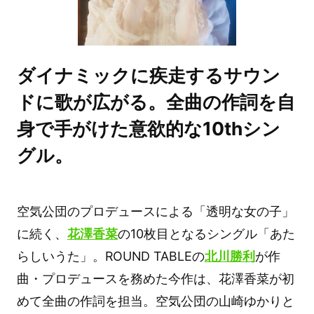
ダイナミックに疾走するサウン
ドに歌が広がる。全曲の作詞を自
身で手がけた意欲的な10thシン
グル。
空気公団のプロデュースによる「透明な女の子」
に続く、
花澤香菜
の10枚目となるシングル「あた
らしいうた」。ROUND TABLEの
北川勝利
が作
曲・プロデュースを務めた今作は、花澤香菜が初
めて全曲の作詞を担当。空気公団の山崎ゆかりと