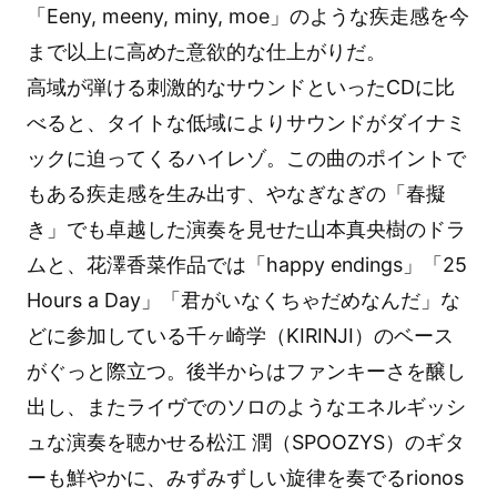
「Eeny, meeny, miny, moe」のような疾走感を今
まで以上に高めた意欲的な仕上がりだ。
高域が弾ける刺激的なサウンドといったCDに比
べると、タイトな低域によりサウンドがダイナミ
ックに迫ってくるハイレゾ。この曲のポイントで
もある疾走感を生み出す、やなぎなぎの「春擬
き」でも卓越した演奏を見せた山本真央樹のドラ
ムと、花澤香菜作品では「happy endings」「25
Hours a Day」「君がいなくちゃだめなんだ」な
どに参加している千ヶ崎学（KIRINJI）のベース
がぐっと際立つ。後半からはファンキーさを醸し
出し、またライヴでのソロのようなエネルギッシ
ュな演奏を聴かせる松江 潤（SPOOZYS）のギタ
ーも鮮やかに、みずみずしい旋律を奏でるrionos