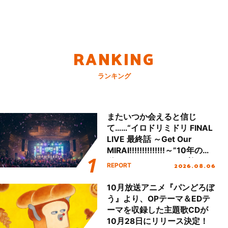
RANKING
ランキング
またいつか会えると信じ
て……“イロドリミドリ FINAL
LIVE 最終話 ～Get Our
MIRAI!!!!!!!!!!!!!!～”10年の活
動を経てファイナルを迎える
2026.08.06
REPORT
本公演をレポート
10月放送アニメ『パンどろぼ
う』より、OPテーマ＆EDテ
ーマを収録した主題歌CDが
10月28日にリリース決定！