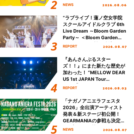
2026.08.06
NEWS
“ラブライブ！蓮ノ空女学院
スクールアイドルクラブ 6th
Live Dream ～Bloom Garden
Party～ ＜Bloom Garden
Party Stage／埼玉公演＞”
2026.08.07
REPORT
Day.1レポート！
『あんさんぶるスター
ズ！！』にまた新たな歴史が
加わった！ “MELLOW DEAR
US 1st JAPAN Tour
Final「NICE to meet YOU
2026.08.03
REPORT
!!」Dear 横浜BUNTAI”をレポ
ート!!
「ナガノアニエラフェスタ
2026」全出演アーティスト
発表＆新ステージ初公開！
GEARMANIAの参戦も決定
し、初となる第3ステージの
2026.08.07
NEWS
全貌が明らかに！