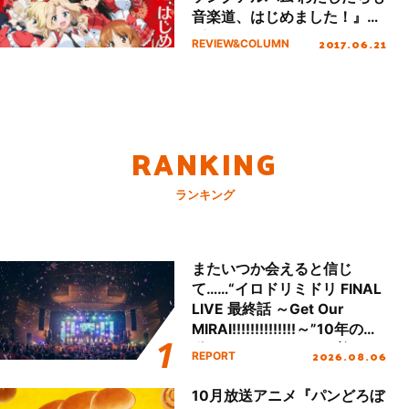
音楽道、はじめました！』レ
ビュー
2017.06.21
REVIEW&COLUMN
RANKING
ランキング
またいつか会えると信じ
て……“イロドリミドリ FINAL
LIVE 最終話 ～Get Our
MIRAI!!!!!!!!!!!!!!～”10年の活
動を経てファイナルを迎える
2026.08.06
REPORT
本公演をレポート
10月放送アニメ『パンどろぼ