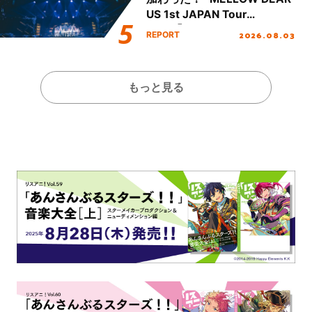
US 1st JAPAN Tour
Final「NICE to meet YOU
2026.08.03
REPORT
!!」Dear 横浜BUNTAI”をレポ
ート!!
もっと見る