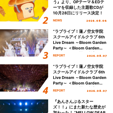
う』より、OPテーマ＆EDテ
ーマを収録した主題歌CDが
10月28日にリリース決定！
2026.08.06
NEWS
“ラブライブ！蓮ノ空女学院
スクールアイドルクラブ 6th
Live Dream ～Bloom Garden
Party～ ＜Bloom Garden
Party Stage／埼玉公演＞”
2026.08.07
REPORT
Day.1レポート！
“ラブライブ！蓮ノ空女学院
スクールアイドルクラブ 6th
Live Dream ～Bloom Garden
Party～ ＜Bloom Garden
Party Stage／埼玉公演＞”
2026.08.07
REPORT
Day.2レポート！
『あんさんぶるスター
ズ！！』にまた新たな歴史が
加わった！ “MELLOW DEAR