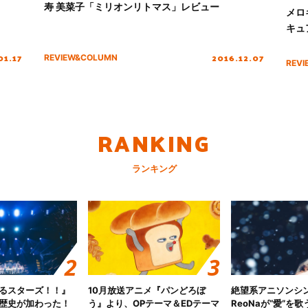
寿 美菜子「ミリオンリトマス」レビュー
メロ
キュ
01.17
2016.12.07
REVIEW&COLUMN
REV
RANKING
ランキング
るスターズ！！』
10月放送アニメ『パンどろぼ
絶望系アニソンシ
歴史が加わった！
う』より、OPテーマ＆EDテーマ
ReoNaが“愛”を