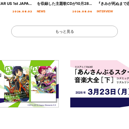
AR US 1st JAPAN
を収録した主題歌CDが10月28
『きみが死ぬまで
NICE to meet YOU
日にリリース決定！
オープニング主題歌
2026.08.03
2026.08.06
NEWS
INTERVIEW
横浜BUNTAI”をレポー
インタビュー
もっと見る