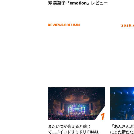
寿 美菜子『emotion』レビュー
2018.
REVIEW&COLUMN
またいつか会えると信じ
『あんさんぶ
て……“イロドリミドリ FINAL
にまた新たな