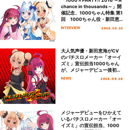
「1000☆PARTY!! 2016 ～A
chance in thousands～」開
催記念、1000ちゃん特集 第1
回 1000ちゃん役・新田恵
海インタビュー！
2016.10.21
INTERVIEW
大人気声優・新田恵海がCV
のパチスロメーカー「オーイ
ズミ」宣伝担当1000ちゃん
が、メジャーデビュー後初と
なるライヴイベントに先駆
2016.09.16
NEWS
け、怒涛の2ヵ月連続配信リ
リース！
メジャーデビューをひかえて
いるパチスロメーカー「オー
イズミ」の宣伝担当、1000