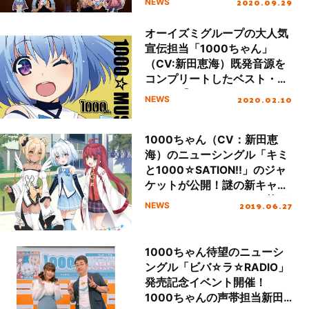
2020.09.29
NEWS
イズミ『一日上層部』として
企画書に押印も！
オーイズミグループの大人気
宣伝担当「1000ちゃん」
（CV:新田恵海）既発音源を
コンプリートしたベスト・ア
ルバム『1000☆MUSIC!!』
2020.02.10
NEWS
ジャケットデザイン公開！
1000ちゃん（CV：新田恵
海）のニューシングル「キミ
と1000☆SATION!!」のジャ
ケットが公開！謎の新キャラ
クター、N.O.L.L（CV：茅原
2019.06.27
NEWS
実里）の音源も初リリース！
1000ちゃん待望のニューシ
ングル「ビバ☆ラ☆RADIO」
発売記念イベント開催！
1000ちゃんの声帯担当新田