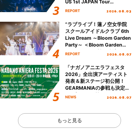
US 1st JAPAN Tour
Final「NICE to meet YOU
2026.08.03
REPORT
!!」Dear 横浜BUNTAI”をレポ
ート!!
“ラブライブ！蓮ノ空女学院
スクールアイドルクラブ 6th
Live Dream ～Bloom Garden
Party～ ＜Bloom Garden
Party Stage／埼玉公演＞”
2026.08.07
REPORT
Day.1レポート！
「ナガノアニエラフェスタ
2026」全出演アーティスト
発表＆新ステージ初公開！
GEARMANIAの参戦も決定
し、初となる第3ステージの
2026.08.07
NEWS
全貌が明らかに！
もっと見る