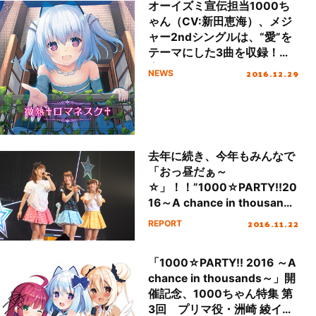
オーイズミ宣伝担当1000ち
ゃん（CV:新田恵海）、メジ
ャー2ndシングルは、“愛”を
テーマにした3曲を収録！来
春にはファーストアルバム
2016.12.29
NEWS
も！！
去年に続き、今年もみんなで
「おっ昼だぁ～
☆」！！”1000☆PARTY!!20
16～A chance in thousands
～”イベントレポート
2016.11.22
REPORT
「1000☆PARTY!! 2016 ～A
chance in thousands～」開
催記念、1000ちゃん特集 第
3回 プリマ役・洲崎 綾イン