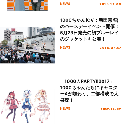
恵海とキャスターＡ役の白石
2018.12.03
NEWS
稔が語った2018年のVIVAな
出来事とは？
1000ちゃん(CV：新田恵海)
のバースデーイベント開催！
5月23日発売の初ブルーレイ
のジャケットも公開！
2018.05.17
NEWS
「1000☆PARTY!!2017」
1000ちゃんたちにキャスタ
ーAが加わり、二部構成で大
盛況！
2017.12.07
NEWS