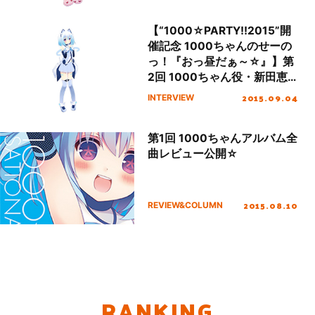
【“1000☆PARTY!!2015”開
催記念 1000ちゃんのせーの
っ！『おっ昼だぁ～☆』】第
2回 1000ちゃん役・新田恵
海インタビュー
2015.09.04
INTERVIEW
第1回 1000ちゃんアルバム全
曲レビュー公開☆
2015.08.10
REVIEW&COLUMN
RANKING