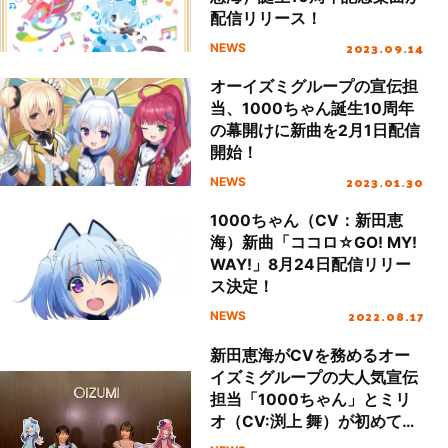
配信リリース！
2023.09.14
NEWS
オーイズミグループの宣伝担
当、1000ちゃん誕生10周年
の幕開けに新曲を2月1日配信
開始！
2023.01.30
NEWS
1000ちゃん（CV：新田恵
海）新曲「ココロ☆GO! MY!
WAY!」8月24日配信リリー
ス決定！
2022.08.17
NEWS
新田恵海がCVを務めるオー
イズミグループの大人気宣伝
担当「1000ちゃん」とミリ
オ（CV:渕上 舞）が初めての
生配信イベントを開催。オー