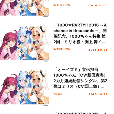
タビュー！
2016.11.02
INTERVIEW
「1000☆PARTY!! 2016 ～A
chance in thousands～」開
催記念、1000ちゃん特集 第
2回 ミリオ役・渕上 舞イン
タビュー！
2016.10.28
INTERVIEW
「オーイズミ」宣伝担当
1000ちゃん（CV:新田恵海）
2カ月連続配信シングル、第2
弾はミリオ（CV:渕上舞）、
プリマ（CV:洲崎綾）と歌う
2016.10.22
NEWS
JAZZYでPOPな
「☆PARTY☆LOVE☆」！