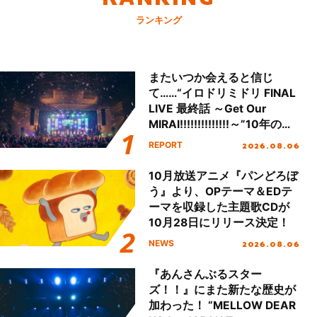
ランキング
またいつか会えると信じ
て……“イロドリミドリ FINAL
LIVE 最終話 ～Get Our
MIRAI!!!!!!!!!!!!!!～”10年の活
動を経てファイナルを迎える
2026.08.06
REPORT
本公演をレポート
10月放送アニメ『パンどろぼ
う』より、OPテーマ＆EDテ
ーマを収録した主題歌CDが
10月28日にリリース決定！
2026.08.06
NEWS
『あんさんぶるスター
ズ！！』にまた新たな歴史が
加わった！ “MELLOW DEAR