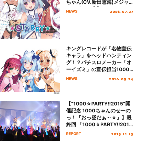
ちゃん(CV.新田恵海)メジャ
ーデビュー曲｢☆STARRY☆｣
2016.07.27
NEWS
のショートMVを公開！
キングレコードが「名物宣伝
キャラ」をヘッドハンティン
グ！？パチスロメーカー「オ
ーイズミ」の宣伝担当1000
ちゃん(CV.新田恵海)がシン
2016.05.24
NEWS
グル「☆STARRY☆」でメジ
ャーデビュー！！
【“1000☆PARTY!!2015”開
催記念 1000ちゃんのせーの
っ！『おっ昼だぁ～☆』】最
終回 「1000☆PARTY!!2015
thousand and one」イベン
2015.11.13
REPORT
トレポート