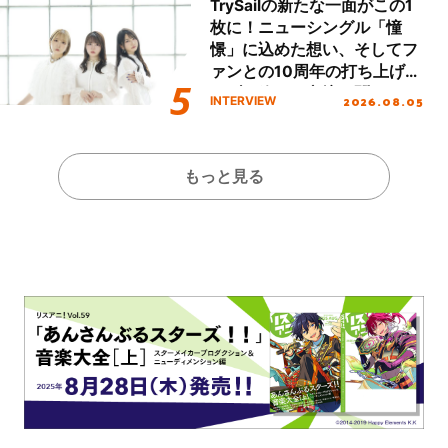
TrySailの新たな一面がこの1
枚に！ニューシングル「憧
憬」に込めた想い、そしてフ
ァンとの10周年の打ち上げラ
イブを終えた心境を聞いた。
2026.08.05
INTERVIEW
もっと見る