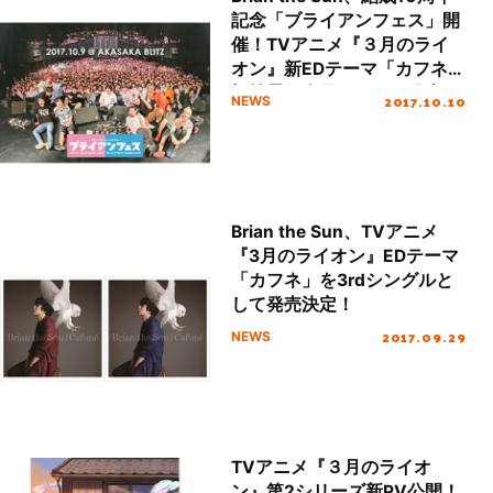
記念「ブライアンフェス」開
催！TVアニメ『３月のライ
オン』新EDテーマ「カフネ」
初披露＆全国ツアーも発表！
2017.10.10
NEWS
Brian the Sun、TVアニメ
『3月のライオン』EDテーマ
「カフネ」を3rdシングルと
して発売決定！
2017.09.29
NEWS
TVアニメ『３月のライオ
ン』第2シリーズ新PV公開！