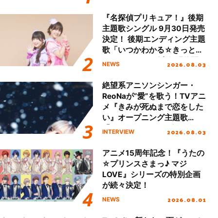
!!」Dear 横浜BUNTAI”をレポ
ート!!
『名探偵プリキュア！』後期
主題歌シングル 9月30日発売
決定！ 後期エンディング主題
歌「いつかわかる☆きっとあ
える」TVサイズ先行配信開
2026.08.03
NEWS
始！
絶望系アニソンシンガー・
ReoNaが“愛”を歌う！TVアニ
メ『きみが死ぬまで恋をした
い』オープニング主題歌
「Amore」インタビュー
2026.08.03
INTERVIEW
アニメ15周年記念！『うたの
☆プリンスさまっ♪ マジ
LOVE』シリーズの特別企画
が続々決定！
2026.08.01
NEWS