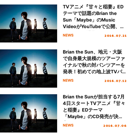
TVアニメ『甘々と稲妻』ED
テーマで話題のBrian the
Sun「Maybe」のMusic
VideoがYouTubeで公開、ア
ニメVer.の配信もスタート！
2016.07.21
NEWS
Brian the Sun、地元・大阪
で自身最大規模のツアーファ
イナルで秋の対バンツアーを
発表！初めての地上波TVパ
フォーマンスも決定！
2016.07.12
NEWS
Brian the Sunが担当する7月
4日スタートTVアニメ『甘々
と稲妻』EDテーマ
「Maybe」のCD発売が決
定、メジャー2ndシングルと
2016.07.06
NEWS
して9月7日にリリース!!