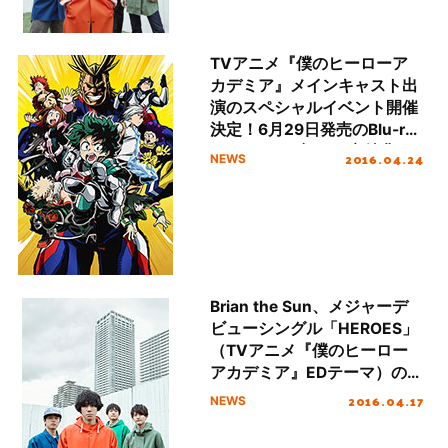
TVアニメ『僕のヒーローア
カデミア』メインキャスト出
演のスペシャルイベント開催
決定！6月29日発売のBlu-ray
＆DVD Vol.1初回限定特典と
2016.04.24
NEWS
して、チケット優先販売申込
券を封入！
Brian the Sun、メジャーデ
ビューシングル「HEROES」
（TVアニメ『僕のヒーロー
アカデミア』EDテーマ）の
MVをYouTubeで公開！
2016.04.17
NEWS