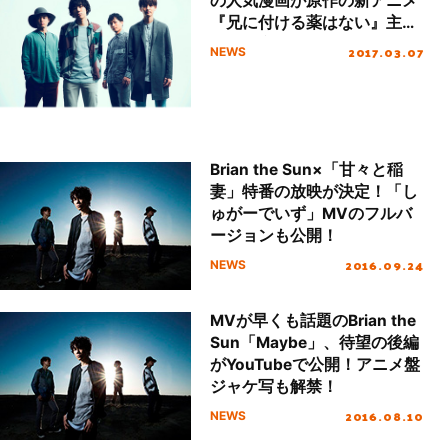
の人気漫画が原作の新アニメ
『兄に付ける薬はない』主題
歌に決定！
2017.03.07
NEWS
Brian the Sun×「甘々と稲
妻」特番の放映が決定！「し
ゅがーでいず」MVのフルバ
ージョンも公開！
2016.09.24
NEWS
MVが早くも話題のBrian the
Sun「Maybe」、待望の後編
がYouTubeで公開！アニメ盤
ジャケ写も解禁！
2016.08.10
NEWS