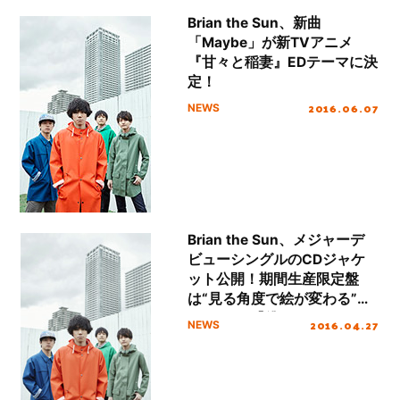
Brian the Sun、新曲
「Maybe」が新TVアニメ
『甘々と稲妻』EDテーマに決
定！
2016.06.07
NEWS
Brian the Sun、メジャーデ
ビューシングルのCDジャケ
ット公開！期間生産限定盤
は“見る角度で絵が変わる”
TVアニメ『僕のヒーローア
2016.04.27
NEWS
カデミア』描き下ろしチェン
ジングジャケット仕様!!