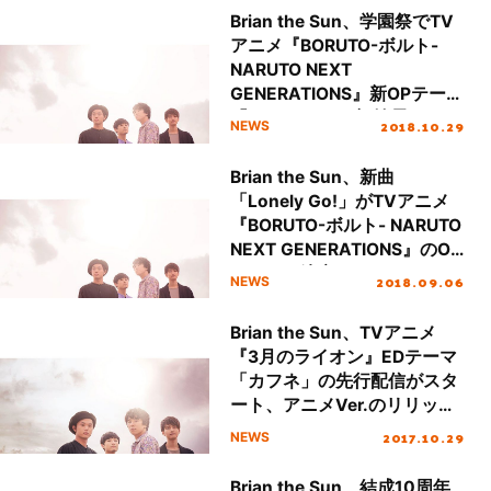
Brian the Sun、学園祭でTV
アニメ『BORUTO-ボルト-
NARUTO NEXT
GENERATIONS』新OPテーマ
「Lonely Go!」初披露！アニ
2018.10.29
NEWS
メバージョンの配信スター
ト！
Brian the Sun、新曲
「Lonely Go!」がTVアニメ
『BORUTO-ボルト- NARUTO
NEXT GENERATIONS』のOP
テーマに決定！
2018.09.06
NEWS
Brian the Sun、TVアニメ
『3月のライオン』EDテーマ
「カフネ」の先行配信がスタ
ート、アニメVer.のリリック
ビデオも公開！
2017.10.29
NEWS
Brian the Sun、結成10周年