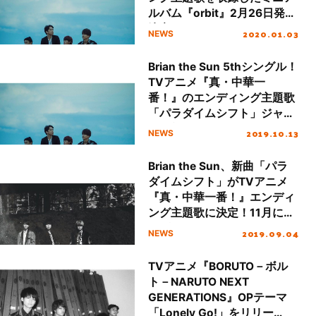
ルバム『orbit』2月26日発売
決定！
2020.01.03
NEWS
Brian the Sun 5thシングル！
TVアニメ『真・中華一
番！』のエンディング主題歌
「パラダイムシフト」ジャケ
写＆新アー写解禁！
2019.10.13
NEWS
Brian the Sun、新曲「パラ
ダイムシフト」がTVアニメ
『真・中華一番！』エンディ
ング主題歌に決定！11月にシ
ングルとしてリリース！
2019.09.04
NEWS
TVアニメ『BORUTO－ボル
ト－NARUTO NEXT
GENERATIONS』OPテーマ
「Lonely Go!」をリリー