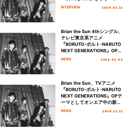
ス！ Brian the Sunインタ
2019.01.11
INTERVIEW
ビュー
Brian the Sun 4thシングル、
テレビ東京系アニメ
『BORUTO-ボルト-NARUTO
NEXT GENERATIONS』OPテ
ーマ「Lonely Go!」のMusic
2019.01.02
NEWS
Videoが公開！
Brian the Sun、TVアニメ
『BORUTO-ボルト-NARUTO
NEXT GENERATIONS』OPテ
ーマとしてオンエア中の新曲
「Lonely Go!」を4thシング
2018.12.11
NEWS
ルとして発売決定！全国ツア
ーも開催！