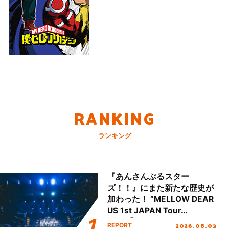
ューとなる新鋭バンド、
Brian the Sun！
RANKING
ランキング
『あんさんぶるスター
ズ！！』にまた新たな歴史が
加わった！ “MELLOW DEAR
US 1st JAPAN Tour
Final「NICE to meet YOU
2026.08.03
REPORT