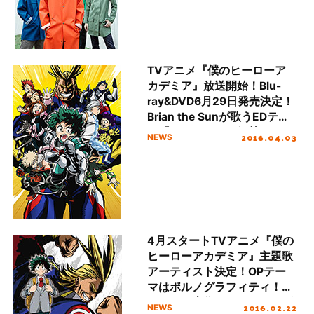
TVアニメ『僕のヒーローア
カデミア』放送開始！Blu-
ray&DVD6月29日発売決定！
Brian the Sunが歌うEDテー
マ「HEROES」も解禁に！
2016.04.03
NEWS
4月スタートTVアニメ『僕の
ヒーローアカデミア』主題歌
アーティスト決定！OPテー
マはポルノグラフィティ！ED
テーマは本作がメジャーデビ
2016.02.22
NEWS