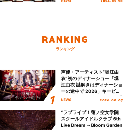
2014.01.30
NEWS
RANKING
ランキング
声優・アーティスト“堀江由
衣”初のディナーショー「堀
江由衣 謎解きはディナーショ
ーの途中で 2026」キービジ
ュアル＆グッズラインナップ
2026.08.07
NEWS
が公開！
“ラブライブ！蓮ノ空女学院
スクールアイドルクラブ 6th
Live Dream ～Bloom Garden