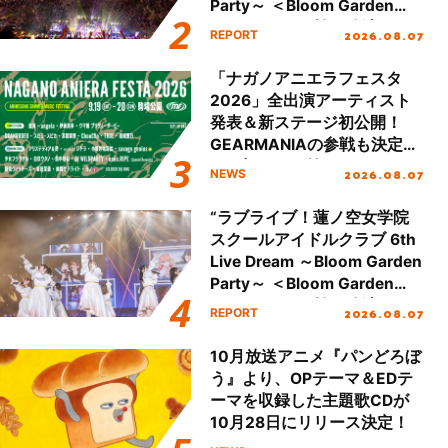
Party～ ＜Bloom Garden
Party Stage／埼玉公演＞”
2026.08.07
REPORT
Day.2レポート！
「ナガノアニエラフェスタ
2026」全出演アーティスト
発表＆新ステージ初公開！
GEARMANIAの参戦も決定
し、初となる第3ステージの
2026.08.07
NEWS
全貌が明らかに！
“ラブライブ！蓮ノ空女学院
スクールアイドルクラブ 6th
Live Dream ～Bloom Garden
Party～ ＜Bloom Garden
Party Stage／埼玉公演＞”
2026.08.07
REPORT
Day.1レポート！
10月放送アニメ『パンどろぼ
う』より、OPテーマ＆EDテ
ーマを収録した主題歌CDが
10月28日にリリース決定！