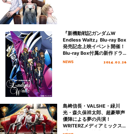
『新機動戦記ガンダムW
Endless Waltz』Blu-ray Box
発売記念上映イベント開催！
Blu-ray Box付属の新作ドラ
マCD収録にあたっての、キ
2014.02.26
NEWS
ャストからのコメントも到
着！
島﨑信長・VALSHE・緑川
光・森久保祥太郎、超豪華声
優陣による夢の共演！
WRITERZメディアミックス
プロジェクト始動！