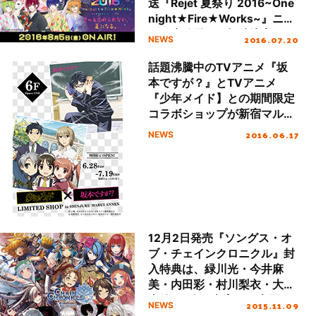
送『Rejet 夏祭り 2016~One
night★Fire★Works~』ニコ
ニコ生放送にご招待決定！
2016.07.20
NEWS
話題沸騰中のTVアニメ『坂
本ですが？』とTVアニメ
『少年メイド】との期間限定
コラボショップが新宿マルイ
アネックスにてオープン！
2016.06.17
NEWS
12月2日発売『ソングス・オ
ブ・チェインクロニクル』封
入特典は、緑川光・今井麻
美・内田彩・村川梨衣・大坪
由佳の5人が考案した声優コ
2015.11.09
NEWS
ラボ武器5種セットに決定!!