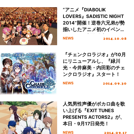
“アニメ『DIABOLIK
LOVERS』SADISTIC NIGHT
2014”開催！逆巻六兄弟が勢
揃いしたアニメ初のイベント
で、アニメ新作発表も！
2014.10.08
NEWS
『チェンクロラジオ』が10月
にリニューアルし、『緑川
光・今井麻美・内田彩のチェ
ンクロラジオ』スタート！
2014.09.30
NEWS
人気男性声優がボカロ曲を歌
い上げる『EXIT TUNES
PRESENTS ACTORS2』が、
本日・9月17日発売！
2014.09.17
NEWS