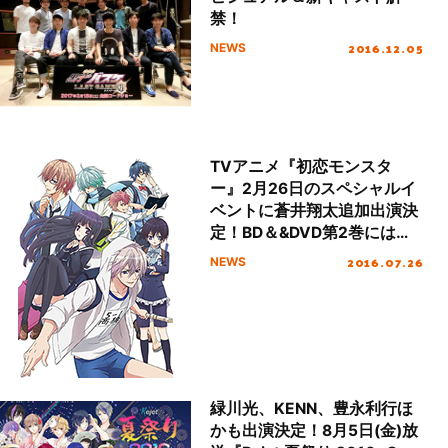
禁！
2016.12.05
NEWS
TVアニメ『初恋モンスタ
ー』2月26日のスペシャルイ
ベントに蒼井翔太追加出演決
定！BD＆&DVD第2巻には
ED「キミに捧げる鎮魂歌」収
2016.07.26
NEWS
録！
緑川光、KENN、豊永利行ほ
かも出演決定！8月5日(金)放