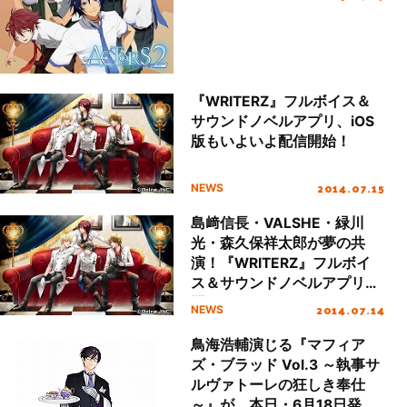
『WRITERZ』フルボイス＆
サウンドノベルアプリ、iOS
版もいよいよ配信開始！
2014.07.15
NEWS
島﨑信長・VALSHE・緑川
光・森久保祥太郎が夢の共
演！『WRITERZ』フルボイ
ス＆サウンドノベルアプリ公
開！
2014.07.14
NEWS
鳥海浩輔演じる『マフィア
ズ・ブラッド Vol.3 ～執事サ
ルヴァトーレの狂しき奉仕
～』が、本日・6月18日発