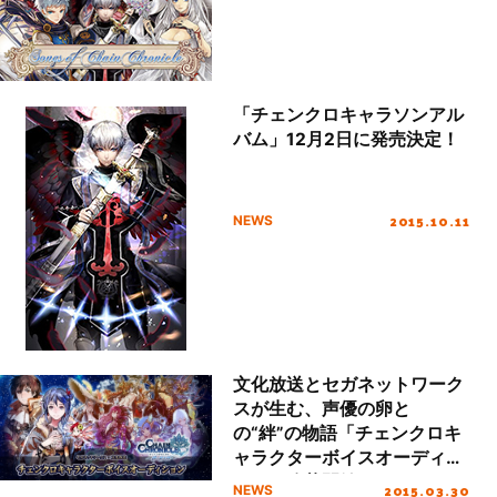
「チェンクロキャラソンアル
バム」12月2日に発売決定！
2015.10.11
NEWS
文化放送とセガネットワーク
スが生む、声優の卵と
の“絆”の物語「チェンクロキ
ャラクターボイスオーディシ
ョン」公募開始！
2015.03.30
NEWS