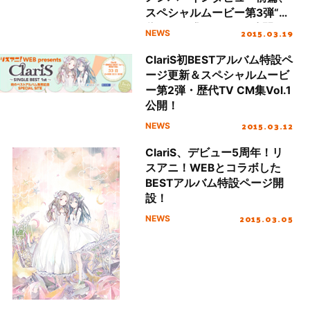
スペシャルムービー第3弾“歴
代TV CM集Vol.２”を公開！
2015.03.19
NEWS
ClariS初BESTアルバム特設ペ
ージ更新＆スペシャルムービ
ー第2弾・歴代TV CM集Vol.1
公開！
2015.03.12
NEWS
ClariS、デビュー5周年！リ
スアニ！WEBとコラボした
BESTアルバム特設ページ開
設！
2015.03.05
NEWS