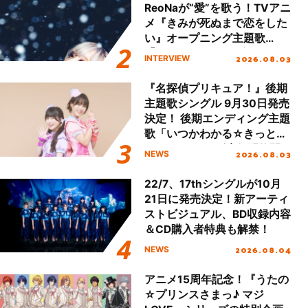
ReoNaが“愛”を歌う！TVアニ
メ『きみが死ぬまで恋をした
い』オープニング主題歌
「Amore」インタビュー
2026.08.03
INTERVIEW
『名探偵プリキュア！』後期
主題歌シングル 9月30日発売
決定！ 後期エンディング主題
歌「いつかわかる☆きっとあ
える」TVサイズ先行配信開
2026.08.03
NEWS
始！
22/7、17thシングルが10月
21日に発売決定！新アーティ
ストビジュアル、BD収録内容
＆CD購入者特典も解禁！
2026.08.04
NEWS
アニメ15周年記念！『うたの
☆プリンスさまっ♪ マジ