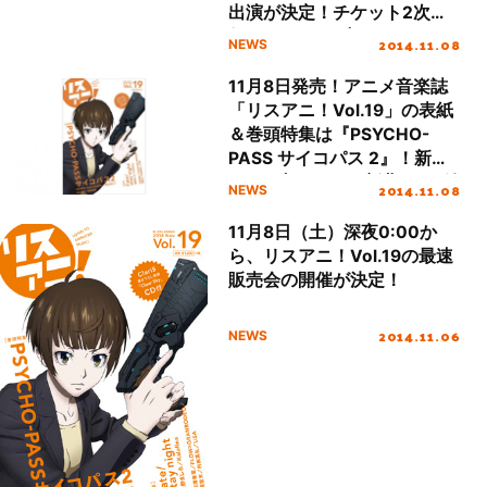
出演が決定！チケット2次先
行、11月9日0時よりスター
2014.11.08
NEWS
ト！
11月8日発売！アニメ音楽誌
「リスアニ！Vol.19」の表紙
＆巻頭特集は『PSYCHO-
PASS サイコパス 2』！新生
ClariS書き下ろし新曲CDも付
2014.11.08
NEWS
属！
11月8日（土）深夜0:00か
ら、リスアニ！Vol.19の最速
販売会の開催が決定！
2014.11.06
NEWS