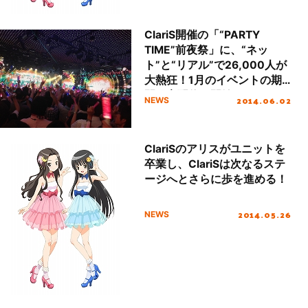
ClariS開催の「“PARTY
TIME”前夜祭」に、“ネッ
ト”と“リアル”で26,000人が
大熱狂！1月のイベントの期
間限定配信も開始！
2014.06.02
NEWS
ClariSのアリスがユニットを
卒業し、ClariSは次なるステ
ージへとさらに歩を進める！
2014.05.26
NEWS