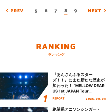
5
6
7
8
9
PREV
NEXT
RANKING
ランキング
『あんさんぶるスター
ズ！！』にまた新たな歴史が
加わった！ “MELLOW DEAR
US 1st JAPAN Tour
Final「NICE to meet YOU
2026.08.03
REPORT
!!」Dear 横浜BUNTAI”をレポ
ート!!
絶望系アニソンシンガー・