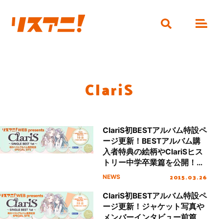
ClariS
ClariS初BESTアルバム特設ペ
ージ更新！BESTアルバム購
入者特典の絵柄やClariSヒス
トリー中学卒業篇を公開！ス
ペシャルムービー第4弾“歴代
2015.03.26
NEWS
TV CM集Vol.3”公開！
ClariS初BESTアルバム特設ペ
ージ更新！ジャケット写真や
メンバーインタビュー前篇、