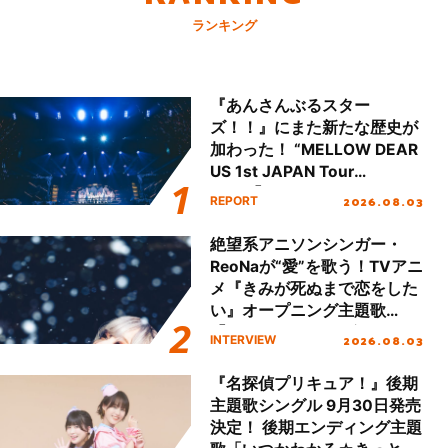
ランキング
『あんさんぶるスター
ズ！！』にまた新たな歴史が
加わった！ “MELLOW DEAR
US 1st JAPAN Tour
Final「NICE to meet YOU
2026.08.03
REPORT
!!」Dear 横浜BUNTAI”をレポ
ート!!
絶望系アニソンシンガー・
ReoNaが“愛”を歌う！TVアニ
メ『きみが死ぬまで恋をした
い』オープニング主題歌
「Amore」インタビュー
2026.08.03
INTERVIEW
『名探偵プリキュア！』後期
主題歌シングル 9月30日発売
決定！ 後期エンディング主題