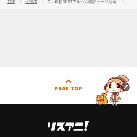
TOP
NEWS
ClariS初BESTアルバム特設ページ更新！「全曲クロスレビュー」を更新！明後日15日はニコ生特番「今夜決定！BEST of ClariST」配信！
PAGE TOP