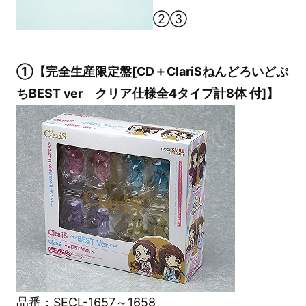
②③
①【完全生産限定盤[CD＋ClariSねんどろいどぷ
ちBEST ver クリア仕様全4タイプ計8体 付]】
品番：SECL-1657～1658