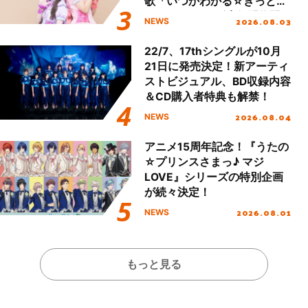
歌「いつかわかる☆きっとあ
える」TVサイズ先行配信開
2026.08.03
NEWS
始！
22/7、17thシングルが10月
21日に発売決定！新アーティ
ストビジュアル、BD収録内容
＆CD購入者特典も解禁！
2026.08.04
NEWS
アニメ15周年記念！『うたの
☆プリンスさまっ♪ マジ
LOVE』シリーズの特別企画
が続々決定！
2026.08.01
NEWS
もっと見る