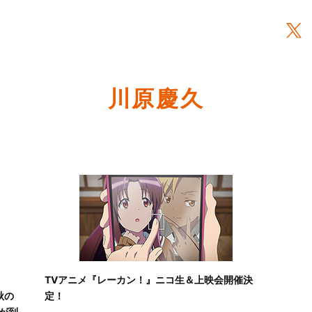
川原慶久
TVアニメ『レーカン！』ニコ生＆上映会開催決
秋の
定！
が到