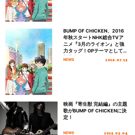
BUMP OF CHICKEN、2016
年秋スタートNHK総合TVア
ニメ『3月のライオン』と強
力タッグ！OPテーマとして
新曲書き下ろし＆EDテーマに
2016.07.15
NEWS
コラボソング「ファイター」
起用！
映画『寄生獣 完結編』の主題
歌がBUMP OF CHICKENに決
定！
2015.03.04
NEWS