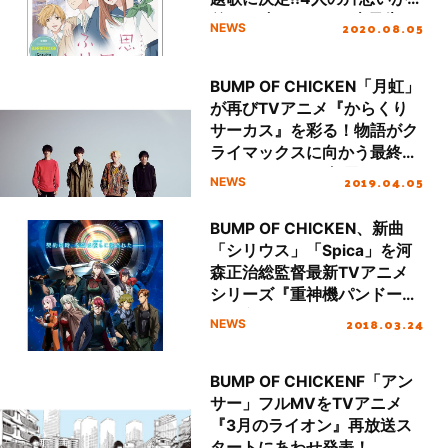
差する“切なすぎる”本予告が
2020.08.05
NEWS
到着！
BUMP OF CHICKEN「月虹」
が再びTVアニメ『からくり
サーカス』を彩る！物語がク
ライマックスに向かう最終ク
ールEDテーマに起用！
2019.04.05
NEWS
BUMP OF CHICKEN、新曲
「シリウス」「Spica」を河
森正治総監督最新TVアニメ
シリーズ『重神機パンドー
ラ』主題歌として書き下ろ
2018.03.24
NEWS
し！
BUMP OF CHICKENF「アン
サー」フルMVをTVアニメ
『3月のライオン』再放送ス
タートにあわせ発表！