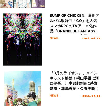
BUMP OF CHICKEN、最新ア
ルバム収録曲「GO」を人気
スマホRPGのTVアニメ化作
品『GRANBLUE FANTASY
The Animation』主題歌とし
2016.08.22
NEWS
て提供！！
『3月のライオン』、メイン
キャスト解禁！桐山零役に河
西健吾、川本3姉妹役に茅野
愛衣・花澤香菜・久野美咲！
2016.07.22
NEWS