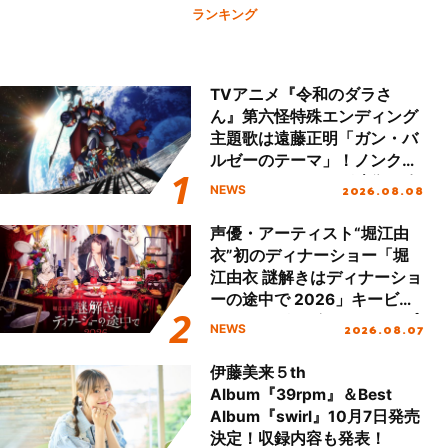
ランキング
TVアニメ『令和のダラさ
ん』第六怪特殊エンディング
主題歌は遠藤正明「ガン・バ
ルゼーのテーマ」！ノンクレ
ジットエンディング映像も公
2026.08.08
NEWS
開！
声優・アーティスト“堀江由
衣”初のディナーショー「堀
江由衣 謎解きはディナーショ
ーの途中で 2026」キービジ
ュアル＆グッズラインナップ
2026.08.07
NEWS
が公開！
伊藤美来５th
Album『39rpm』＆Best
Album『swirl』10月7日発売
決定！収録内容も発表！