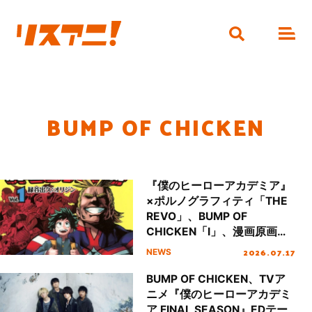
BUMP OF CHICKEN
『僕のヒーローアカデミア』
×ポルノグラフィティ「THE
REVO」、BUMP OF
CHICKEN「I」、漫画原画と
楽曲のコラボMV2曲がジャン
2026.07.17
NEWS
プCHにて公開！
BUMP OF CHICKEN、TVア
ニメ『僕のヒーローアカデミ
ア FINAL SEASON』EDテー