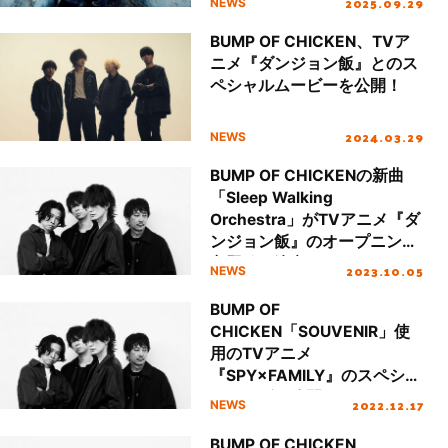
2025.09.29
NEWS
BUMP OF CHICKEN、TVア
ニメ『ダンジョン飯』とのス
ペシャルムービーを公開！
2024.03.29
NEWS
BUMP OF CHICKENの新曲
「Sleep Walking
Orchestra」がTVアニメ『ダ
ンジョン飯』のオープニング
主題歌に決定！
2023.10.05
NEWS
BUMP OF
CHICKEN「SOUVENIR」使
用のTVアニメ
『SPY×FAMILY』のスペシャ
ルムービー公開！
2022.12.17
NEWS
BUMP OF CHICKEN