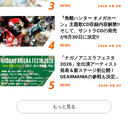
2026.08.08
NEWS
『角醒ハンター オメガホー
ン』主題歌CD収録内容解禁!!
そして、サントラCDの発売
が9月30日に決定!!
2026.08.09
NEWS
「ナガノアニエラフェスタ
2026」全出演アーティスト
発表＆新ステージ初公開！
GEARMANIAの参戦も決定
し、初となる第3ステージの
2026.08.07
NEWS
全貌が明らかに！
もっと見る