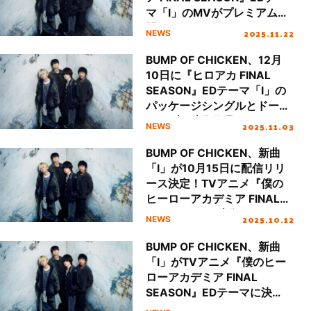
マ「I」のMVがプレミアム公
開！
2025.11.22
NEWS
BUMP OF CHICKEN、12月
10日に『ヒロアカ FINAL
SEASON』EDテーマ「I」の
パッケージシングルとドーム
ライブの映像作品のリリース
2025.11.03
NEWS
が決定！
BUMP OF CHICKEN、新曲
「I」が10月15日に配信リリ
ース決定！TVアニメ『僕の
ヒーローアカデミア FINAL
SEASON』ED映像ノンクレ
2025.10.12
NEWS
ジット版も公開！
BUMP OF CHICKEN、新曲
「I」がTVアニメ『僕のヒー
ローアカデミア FINAL
SEASON』EDテーマに決
定！