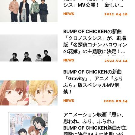
シス」MV公開！ 新しいア
ーティスト写真も解禁
2022.04.18
NEWS
BUMP OF CHICKENの新曲
「クロノスタシス」が、劇場
版『名探偵コナン ハロウィン
の花嫁』の主題歌に決定！キ
ャラクター総登場の主題歌入
2022.02.14
NEWS
り予告映像も解禁！
BUMP OF CHICKENの新曲
「Gravity」、アニメ『ふり
ふら』版スペシャルMV解
禁！
2020.09.14
NEWS
アニメーション映画『思い、
思われ、ふり、ふられ』
BUMP OF CHICKEN新曲が主
題歌に決定!!4人の片思いが交