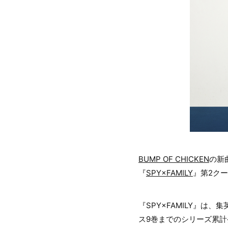
BUMP OF CHICKEN
の新
『
SPY×FAMILY
』第2ク
『SPY×FAMILY』は
ス9巻までのシリーズ累計