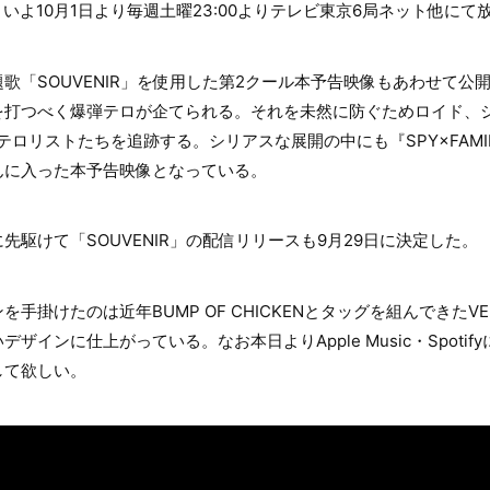
よいよ10月1日より毎週土曜23:00よりテレビ東京6局ネット他に
歌「SOUVENIR」を使用した第2クール本予告映像もあわせて公
を打つべく爆弾テロが企てられる。それを未然に防ぐためロイド、
がテロリストたちを追跡する。シリアスな展開の中にも『SPY×FAM
んに入った本予告映像となっている。
先駆けて「SOUVENIR」の配信リリースも9月29日に決定した。
手掛けたのは近年BUMP OF CHICKENとタッグを組んできたV
ザインに仕上がっている。なお本日よりApple Music・Spoti
して欲しい。