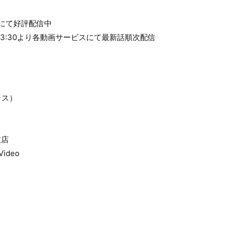
にて好評配信中
23:30より各動画サービスにて最新話順次配信
ラス）
支店
Video