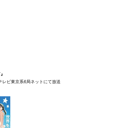
Y』
よりテレビ東京系6局ネットにて放送