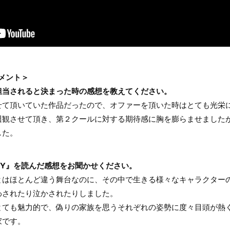
 コメント＞
担当されると決まった時の感想を教えてください。
せて頂いていた作品だったので、オファーを頂いた時はとても光栄
週観させて頂き、第２クールに対する期待感に胸を膨らませました
した。
ILY』を読んだ感想をお聞かせください。
とはほとんど違う舞台なのに、その中で生きる様々なキャラクター
わされたり泣かされたりしました。
とても魅力的で、偽りの家族を思うそれぞれの姿勢に度々目頭が熱
家です。