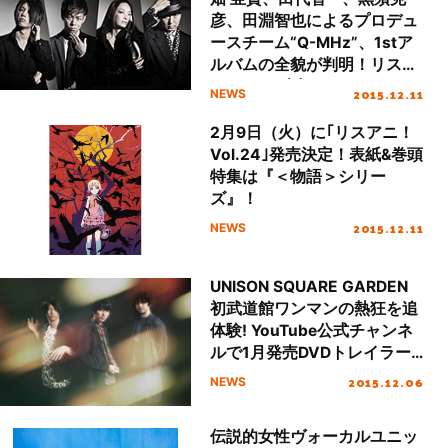
彦、田淵智也によるプロデュ
ースチーム“Q-MHz”、1stア
ルバムの全貌が判明！リスア
ニ！WEB独占でメンバーから
2015.12.11
NEWS
のコメントも到着!!
2月9日（火）に｢リスアニ！
Vol.24｣発売決定！表紙&巻頭
特集は『＜物語＞シリー
ズ』！
2015.12.11
NEWS
UNISON SQUARE GARDEN
初武道館ワンマンの熱狂を追
体験! YouTube公式チャンネ
ルで1月発売DVDトレイラー
公開！
2015.12.06
NEWS
伝説的女性ヴォーカルユニッ