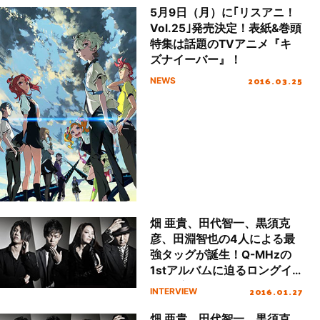
5月9日（月）に｢リスアニ！
Vol.25｣発売決定！表紙&巻頭
特集は話題のTVアニメ『キ
ズナイーバー』！
2016.03.25
NEWS
畑 亜貴、田代智一、黒須克
彦、田淵智也の4人による最
強タッグが誕生！Q-MHzの
1stアルバムに迫るロングイ
ンタビュー！
2016.01.27
INTERVIEW
畑 亜貴、田代智一、黒須克