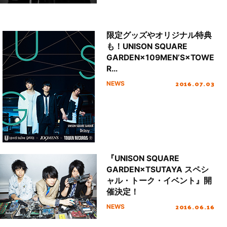
限定グッズやオリジナル特典
も！UNISON SQUARE
GARDEN×109MEN’S×TOWE
R
RECORDS“Dr.Izzy”Satellite
2016.07.03
NEWS
Shopが7月4日～10日の期間
限定で109MEN’Sにオープ
ン！
『UNISON SQUARE
GARDEN×TSUTAYA スペシ
ャル・トーク・イベント』開
催決定！
2016.06.16
NEWS