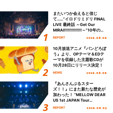
またいつか会えると信じ
て……“イロドリミドリ FINAL
LIVE 最終話 ～Get Our
MIRAI!!!!!!!!!!!!!!～”10年の活
動を経てファイナルを迎える
2026.08.06
REPORT
本公演をレポート
10月放送アニメ『パンどろぼ
う』より、OPテーマ＆EDテ
ーマを収録した主題歌CDが
10月28日にリリース決定！
2026.08.06
NEWS
『あんさんぶるスター
ズ！！』にまた新たな歴史が
加わった！ “MELLOW DEAR
US 1st JAPAN Tour
Final「NICE to meet YOU
2026.08.03
REPORT
!!」Dear 横浜BUNTAI”をレポ