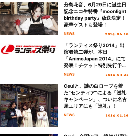
分島花音、6月29日に誕生日
記念ニコ生特番『moonlight
birthday party』放送決定！
豪華ゲストも登場！
2014.06.18
NEWS
「ランティス祭り2014」出
演者第二弾が、本日
「AnimeJapan 2014」にて
発表！チケット特別先行予約
もスタート！
2014.03.22
NEWS
Ceuiと、謎の白ローブを着
た“センティア”による「巡礼
キャンペーン」、ついに名古
屋エリアにも「巡礼」！
2014.01.26
NEWS