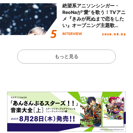
絶望系アニソンシンガー・
ReoNaが“愛”を歌う！TVアニ
メ『きみが死ぬまで恋をした
い』オープニング主題歌
「Amore」インタビュー
2026.08.03
INTERVIEW
もっと見る