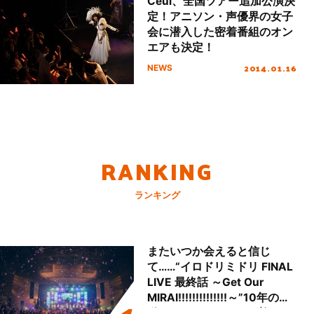
Ceui、全国ツアー追加公演決
定！アニソン・声優界の女子
会に潜入した密着番組のオン
エアも決定！
2014.01.16
NEWS
RANKING
ランキング
またいつか会えると信じ
て……“イロドリミドリ FINAL
LIVE 最終話 ～Get Our
MIRAI!!!!!!!!!!!!!!～”10年の活
動を経てファイナルを迎える