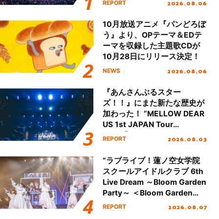
2026.08.06
REPORT
本公演をレポート
10月放送アニメ『パンどろぼ
う』より、OPテーマ＆EDテ
ーマを収録した主題歌CDが
10月28日にリリース決定！
2026.08.06
NEWS
『あんさんぶるスター
ズ！！』にまた新たな歴史が
加わった！ “MELLOW DEAR
US 1st JAPAN Tour
Final「NICE to meet YOU
2026.08.03
REPORT
!!」Dear 横浜BUNTAI”をレポ
ート!!
“ラブライブ！蓮ノ空女学院
スクールアイドルクラブ 6th
Live Dream ～Bloom Garden
Party～ ＜Bloom Garden
Party Stage／埼玉公演＞”
2026.08.07
REPORT
Day.1レポート！