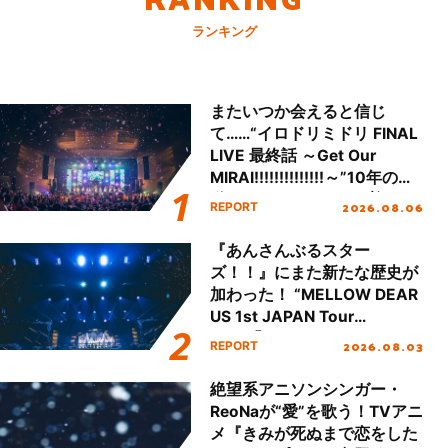
ランキング
またいつか会えると信じ
て……“イロドリミドリ FINAL
LIVE 最終話 ～Get Our
MIRAI!!!!!!!!!!!!!!～”10年の活
動を経てファイナルを迎える
2026.08.06
REPORT
本公演をレポート
『あんさんぶるスター
ズ！！』にまた新たな歴史が
加わった！ “MELLOW DEAR
US 1st JAPAN Tour
Final「NICE to meet YOU
2026.08.03
REPORT
!!」Dear 横浜BUNTAI”をレポ
ート!!
絶望系アニソンシンガー・
ReoNaが“愛”を歌う！TVアニ
メ『きみが死ぬまで恋をした