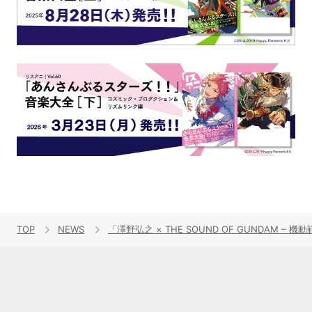
TOP
NEWS
「澤野弘之 × THE SOUND OF GUNDAM –