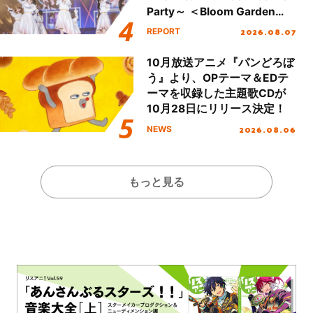
Party～ ＜Bloom Garden
Party Stage／埼玉公演＞”
2026.08.07
REPORT
Day.1レポート！
10月放送アニメ『パンどろぼ
う』より、OPテーマ＆EDテ
ーマを収録した主題歌CDが
10月28日にリリース決定！
2026.08.06
NEWS
もっと見る