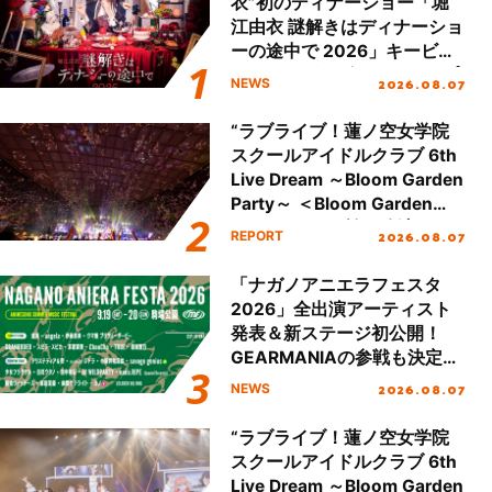
衣”初のディナーショー「堀
江由衣 謎解きはディナーショ
ーの途中で 2026」キービジ
ュアル＆グッズラインナップ
2026.08.07
NEWS
が公開！
“ラブライブ！蓮ノ空女学院
スクールアイドルクラブ 6th
Live Dream ～Bloom Garden
Party～ ＜Bloom Garden
Party Stage／埼玉公演＞”
2026.08.07
REPORT
Day.2レポート！
「ナガノアニエラフェスタ
2026」全出演アーティスト
発表＆新ステージ初公開！
GEARMANIAの参戦も決定
し、初となる第3ステージの
2026.08.07
NEWS
全貌が明らかに！
“ラブライブ！蓮ノ空女学院
スクールアイドルクラブ 6th
Live Dream ～Bloom Garden