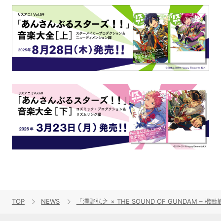
TOP
NEWS
「澤野弘之 × THE SOUND OF GUNDAM –