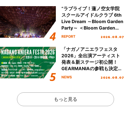
“ラブライブ！蓮ノ空女学院
スクールアイドルクラブ 6th
Live Dream ～Bloom Garden
Party～ ＜Bloom Garden
Party Stage／埼玉公演＞”
2026.08.07
REPORT
Day.2レポート！
「ナガノアニエラフェスタ
2026」全出演アーティスト
発表＆新ステージ初公開！
GEARMANIAの参戦も決定
し、初となる第3ステージの
2026.08.07
NEWS
全貌が明らかに！
もっと見る