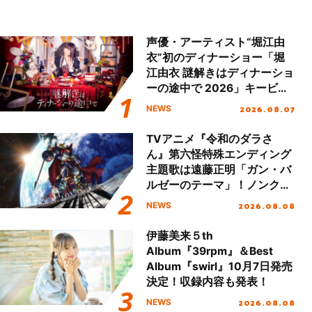
声優・アーティスト“堀江由
衣”初のディナーショー「堀
江由衣 謎解きはディナーショ
ーの途中で 2026」キービジ
ュアル＆グッズラインナップ
2026.08.07
NEWS
が公開！
TVアニメ『令和のダラさ
ん』第六怪特殊エンディング
主題歌は遠藤正明「ガン・バ
ルゼーのテーマ」！ノンクレ
ジットエンディング映像も公
2026.08.08
NEWS
開！
伊藤美来５th
Album『39rpm』＆Best
Album『swirl』10月7日発売
決定！収録内容も発表！
2026.08.08
NEWS