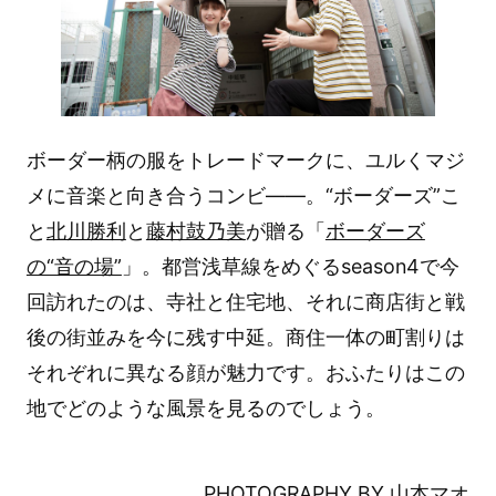
ボーダー柄の服をトレードマークに、ユルくマジ
メに音楽と向き合うコンビ――。“ボーダーズ”こ
と
北川勝利
と
藤村鼓乃美
が贈る「
ボーダーズ
の“音の場”
」。都営浅草線をめぐるseason4で今
回訪れたのは、寺社と住宅地、それに商店街と戦
後の街並みを今に残す中延。商住一体の町割りは
それぞれに異なる顔が魅力です。おふたりはこの
地でどのような風景を見るのでしょう。
PHOTOGRAPHY BY 山本マオ