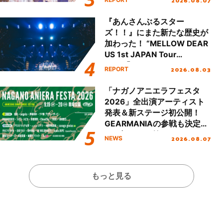
Day.1レポート！
『あんさんぶるスター
ズ！！』にまた新たな歴史が
加わった！ “MELLOW DEAR
US 1st JAPAN Tour
Final「NICE to meet YOU
2026.08.03
REPORT
!!」Dear 横浜BUNTAI”をレポ
ート!!
「ナガノアニエラフェスタ
2026」全出演アーティスト
発表＆新ステージ初公開！
GEARMANIAの参戦も決定
し、初となる第3ステージの
2026.08.07
NEWS
全貌が明らかに！
もっと見る