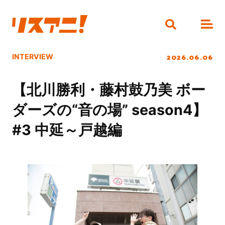
2026.06.06
INTERVIEW
【北川勝利・藤村鼓乃美 ボー
ダーズの“音の場” season4】
#3 中延～戸越編