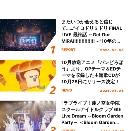
またいつか会えると信じ
て……“イロドリミドリ FINAL
LIVE 最終話 ～Get Our
MIRAI!!!!!!!!!!!!!!～”10年の活
動を経てファイナルを迎える
2026.08.06
REPORT
本公演をレポート
10月放送アニメ『パンどろぼ
う』より、OPテーマ＆EDテ
ーマを収録した主題歌CDが
10月28日にリリース決定！
2026.08.06
NEWS
“ラブライブ！蓮ノ空女学院
スクールアイドルクラブ 6th
Live Dream ～Bloom Garden
Party～ ＜Bloom Garden
Party Stage／埼玉公演＞”
2026.08.07
REPORT