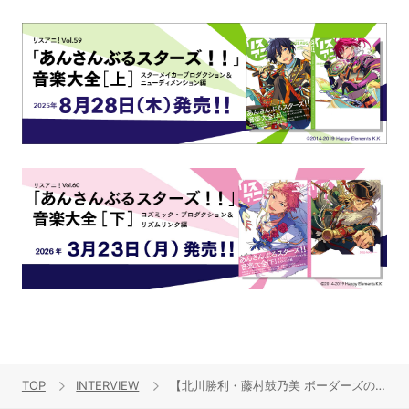
TOP
INTERVIEW
【北川勝利・藤村鼓乃美 ボーダーズの“音の場” season4】#3 中延～戸越編