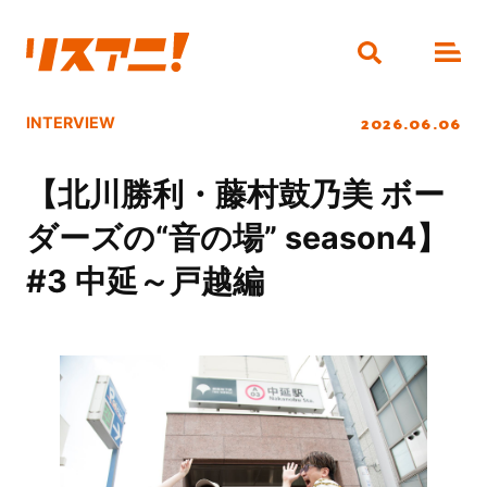
2026.06.06
INTERVIEW
【北川勝利・藤村鼓乃美 ボー
ダーズの“音の場” season4】
#3 中延～戸越編