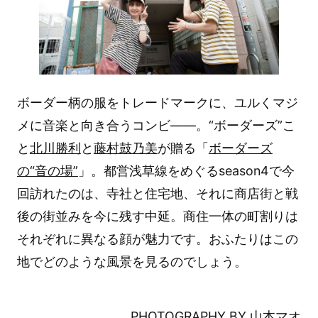
ボーダー柄の服をトレードマークに、ユルくマジ
メに音楽と向き合うコンビ――。“ボーダーズ”こ
と
北川勝利
と
藤村鼓乃美
が贈る「
ボーダーズ
の“音の場”
」。都営浅草線をめぐるseason4で今
回訪れたのは、寺社と住宅地、それに商店街と戦
後の街並みを今に残す中延。商住一体の町割りは
それぞれに異なる顔が魅力です。おふたりはこの
地でどのような風景を見るのでしょう。
PHOTOGRAPHY BY 山本マオ