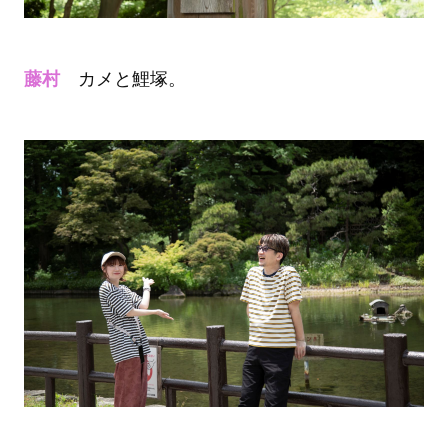
藤村
カメと鯉塚。