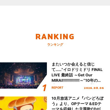
RANKING
ランキング
またいつか会えると信じ
て……“イロドリミドリ FINAL
LIVE 最終話 ～Get Our
MIRAI!!!!!!!!!!!!!!～”10年の活
動を経てファイナルを迎える
2026.08.06
REPORT
本公演をレポート
10月放送アニメ『パンどろぼ
う』より、OPテーマ＆EDテ
ーマを収録した主題歌CDが