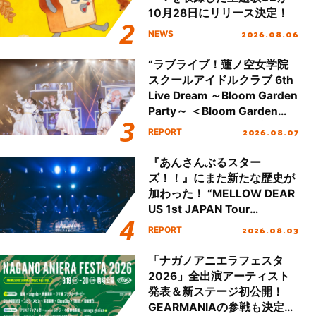
10月28日にリリース決定！
2026.08.06
NEWS
“ラブライブ！蓮ノ空女学院
スクールアイドルクラブ 6th
Live Dream ～Bloom Garden
Party～ ＜Bloom Garden
Party Stage／埼玉公演＞”
2026.08.07
REPORT
Day.1レポート！
『あんさんぶるスター
ズ！！』にまた新たな歴史が
加わった！ “MELLOW DEAR
US 1st JAPAN Tour
Final「NICE to meet YOU
2026.08.03
REPORT
!!」Dear 横浜BUNTAI”をレポ
ート!!
「ナガノアニエラフェスタ
2026」全出演アーティスト
発表＆新ステージ初公開！
GEARMANIAの参戦も決定