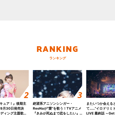
RANKING
ランキング
キュア！』後期主
絶望系アニソンシンガー・
またいつか会える
 9月30日発売決
ReoNaが“愛”を歌う！TVアニメ
て……“イロドリミドリ
ンディング主題歌
『きみが死ぬまで恋をしたい』
LIVE 最終話 ～Get 