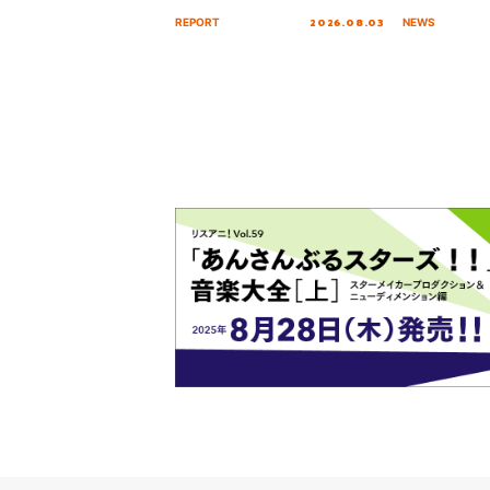
Tour Final「NICE to meet YOU
「いつかわか
2026.08.03
REPORT
NEWS
!!」Dear 横浜BUNTAI”をレポー
る」TVサイ
ト!!