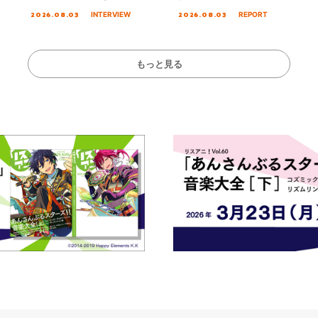
る☆きっとあえ
オープニング主題歌「Amore」
MIRAI!!!!!!!!!!!
2026.08.03
2026.08.03
INTERVIEW
REPORT
ズ先行配信開始！
インタビュー
を経てファイナル
演をレポート
もっと見る