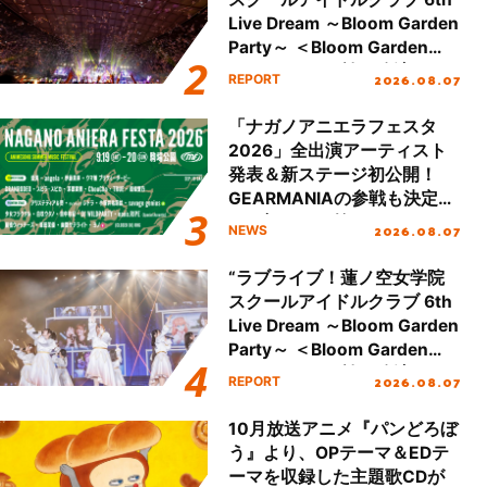
Live Dream ～Bloom Garden
Party～ ＜Bloom Garden
Party Stage／埼玉公演＞”
2026.08.07
REPORT
Day.2レポート！
「ナガノアニエラフェスタ
2026」全出演アーティスト
発表＆新ステージ初公開！
GEARMANIAの参戦も決定
し、初となる第3ステージの
2026.08.07
NEWS
全貌が明らかに！
“ラブライブ！蓮ノ空女学院
スクールアイドルクラブ 6th
Live Dream ～Bloom Garden
Party～ ＜Bloom Garden
Party Stage／埼玉公演＞”
2026.08.07
REPORT
Day.1レポート！
10月放送アニメ『パンどろぼ
う』より、OPテーマ＆EDテ
ーマを収録した主題歌CDが