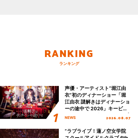
RANKING
ランキング
声優・アーティスト“堀江由
衣”初のディナーショー「堀
江由衣 謎解きはディナーショ
ーの途中で 2026」キービジ
ュアル＆グッズラインナップ
2026.08.07
NEWS
が公開！
“ラブライブ！蓮ノ空女学院
スクールアイドルクラブ 6th