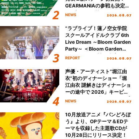
GEARMANIAの参戦も決定
し、初となる第3ステージの
2026.08.07
NEWS
全貌が明らかに！
“ラブライブ！蓮ノ空女学院
スクールアイドルクラブ 6th
Live Dream ～Bloom Garden
Party～ ＜Bloom Garden
Party Stage／埼玉公演＞”
2026.08.07
REPORT
Day.1レポート！
声優・アーティスト“堀江由
衣”初のディナーショー「堀
江由衣 謎解きはディナーショ
ーの途中で 2026」キービジ
ュアル＆グッズラインナップ
2026.08.07
NEWS
が公開！
10月放送アニメ『パンどろぼ
う』より、OPテーマ＆EDテ
ーマを収録した主題歌CDが
10月28日にリリース決定！