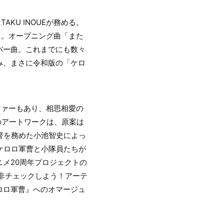
KU INOUEが務める。
る。オープニング曲「また
バー曲。これまでにも数々
み、まさに令和版の「ケロ
ファーもあり、相思相愛の
のアートワークは、原案は
督を務めた小池智史によっ
ケロロ軍曹と小隊員たちが
メ20周年プロジェクトの
非チェックしよう！アーテ
ロロ軍曹』へのオマージュ