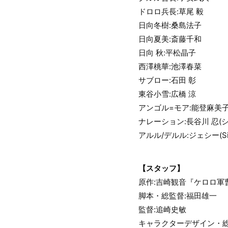
ドロロ兵長:草尾 毅
日向冬樹:桑島法子
日向夏美:斎藤千和
日向 秋:平松晶子
西澤桃華:池澤春菜
サブロー:石田 彰
東谷小雪:広橋 涼
アンゴル=モア:能登麻美
ナレーション:長谷川 忍(
アルル/デルル:ジェシー(Six
【スタッフ】
原作:吉崎観音『ケロロ軍曹』
脚本・総監督:福田雄一
監督:追崎史敏
キャラクターデザイン・総