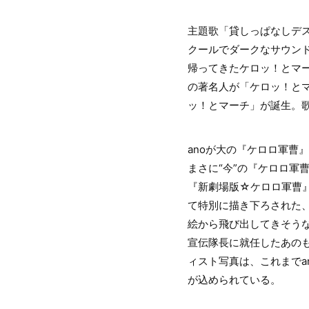
主題歌「貸しっぱなしデス
クールでダークなサウンド
帰ってきたケロッ！とマ
の著名人が「ケロッ！と
ッ！とマーチ」が誕生。歌
anoが大の『ケロロ軍曹
まさに“今”の『ケロロ軍
『新劇場版☆ケロロ軍曹
て特別に描き下ろされた
絵から飛び出してきそう
宣伝隊長に就任したあの
ィスト写真は、これまでa
が込められている。