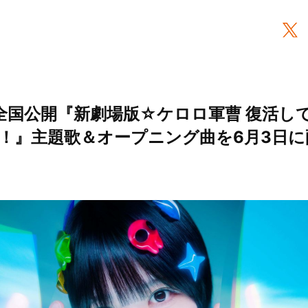
6日全国公開『新劇場版☆ケロロ軍曹 復活し
！』主題歌＆オープニング曲を6月3日に