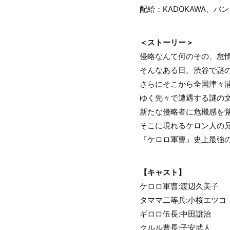
配給：KADOKAWA、
＜ストーリー＞
侵略なんて何のその、怠
そんなある日。渋谷で謎の
さらにそこから全国津々
ゆく先々で遭遇する謎の文
新たな侵略者に危機感を
そこに現れるケロン人の
『ケロロ軍曹』史上最強
【キャスト】
ケロロ軍曹:渡辺久美子
タママ二等兵:小桜エツコ
ギロロ伍長:中田譲治
クルル曹長:子安武人