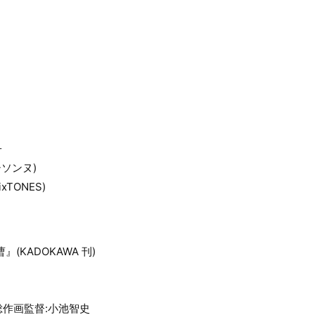
子
シソンヌ)
TONES)
(KADOKAWA 刊)
作画監督:小池智史