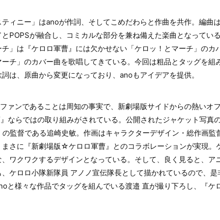
ティニー」はanoが作詞、そしてこめだわらと作曲を共作。編曲はTA
とPOPSが融合し、コミカルな部分を兼ね備えた楽曲となってい
ーチ」は『ケロロ軍曹』には欠かせない「ケロッ！とマーチ」のカ
マーチ」のカバー曲を歌唱してきている。今回は粗品とタッグを組
詞は、原曲から変更になっており、anoもアイデアを提供。
』ファンであることは周知の事実で、新劇場版サイドからの熱いオ
曹』ならではの取り組みがされている。公開されたジャケット写真
』の監督である追崎史敏。作画はキャラクターデザイン・総作画監
、まさに『新劇場版☆ケロロ軍曹』とのコラボレーションが実現。
な、ワクワクするデザインとなっている。そして、良く見ると、アニ
も、ケロロ小隊新隊員 アノノ宣伝隊長として描かれているので、是
noと様々な作品でタッグを組んでいる渡邉 直が撮り下ろし、『ケ